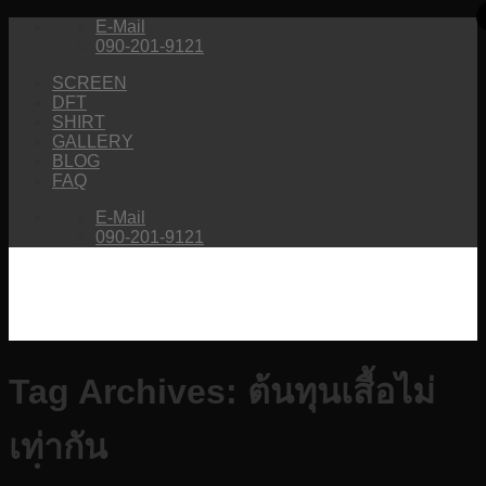
Skip
E-Mail
to
090-201-9121
content
SCREEN
DFT
SHIRT
GALLERY
BLOG
FAQ
E-Mail
090-201-9121
Tag Archives:
ต้นทุนเสื้อไม่
เท่ากัน