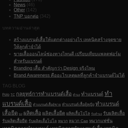
News
(46)
Other
(142)
TNP บอกต่อ
(342)
บทความอ่านล่าสุด
สร้างแบรนด์เสื้อให้แตกต่างอย่างไร เทคนิคสร้างจุดขาย
ให้ลูกค้าจำได้
ขายเสื้อออนไลน์ช่องทางไหนดี เปรียบเทียบแพลตฟอร์ม
สำหรับแบรนด์
Branding เสื้อ สำคัญกว่า Design จริงไหม
Brand Awareness คืออะไรเหตุผลที่ลูกค้าจำแบรนด์ไม่ได้
TAG BLOG
ทำ
กลยุทธ์การทำแบรนด์เสื้อ
ทำแบรนด์
Polo
TC
ทำบง
แบรนด์เสื้อ
ทำแบรนด์
ทำแบรนด์เสื้อผู้หญิง
ทำแบรนด์เสื้อผู้ชาย
เสื้อยืด
ผลิตเสื้อ
ผลิตเสื้อยืด
รับผลิตเสื้อ
ผลิตเสื้อโปโล
บง
รับทำบง
รับผลิตเสื้อยืด
หมวกแฟชั่น
รับผลิตเสื้อโปโล
หมวก
หมวก Cap