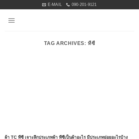
Skip
E-MAIL
090-201-9121
to
content
TAG ARCHIVES:
ทีซี
ผ้า TC ทีซี เจาะลึกประเภทผ้า ทีซีเป็นผ้าอะไร มีประเภทย่อยอะไรบ้าง