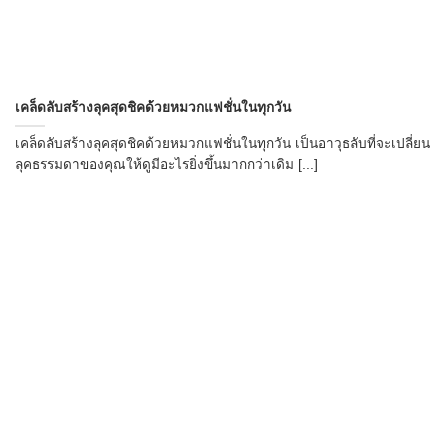
เคล็ดลับสร้างลุคสุดชิคด้วยหมวกแฟชั่นในทุกวัน
เคล็ดลับสร้างลุคสุดชิคด้วยหมวกแฟชั่นในทุกวัน เป็นอาวุธลับที่จะเปลี่ยน
ลุคธรรมดาของคุณให้ดูมีอะไรยิ่งขึ้นมากกว่าเดิม [...]