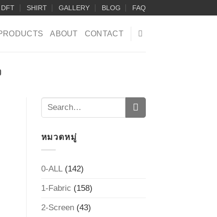
DFT
SHIRT
GALLERY
BLOG
FAQ
PRODUCTS
ABOUT
CONTACT
ง
หมวดหมู่
0-ALL
(142)
1-Fabric
(158)
2-Screen
(43)