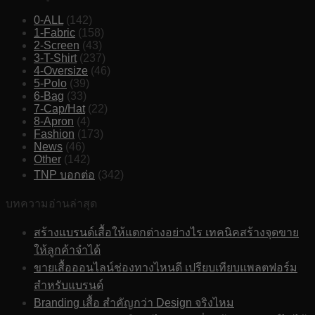
0-ALL
(142)
1-Fabric
(158)
2-Screen
(43)
3-T-Shirt
(237)
4-Oversize
(46)
5-Polo
(39)
6-Bag
(33)
7-Cap/Hat
(22)
8-Apron
(4)
Fashion
(173)
News
(46)
Other
(142)
TNP บอกต่อ
(342)
บทความอ่านล่าสุด
สร้างแบรนด์เสื้อให้แตกต่างอย่างไร เทคนิคสร้างจุดขาย
ให้ลูกค้าจำได้
ขายเสื้อออนไลน์ช่องทางไหนดี เปรียบเทียบแพลตฟอร์ม
สำหรับแบรนด์
Branding เสื้อ สำคัญกว่า Design จริงไหม