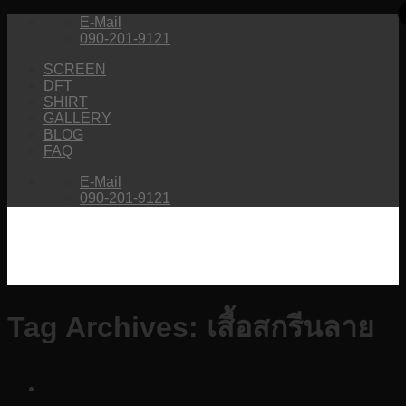
Skip
E-Mail
to
090-201-9121
content
SCREEN
DFT
SHIRT
GALLERY
BLOG
FAQ
E-Mail
090-201-9121
Tag Archives:
เสื้อสกรีนลาย