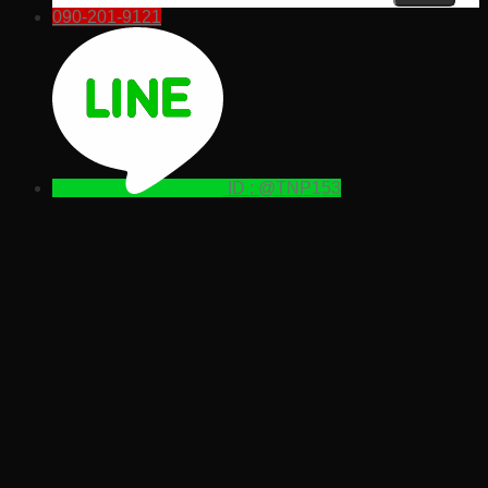
090-201-9121
ID : @TNP153