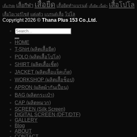
เสื้อยืด
เสื้อโปโล
เสื้อกีฬา
เสื้อยืดทำแบรนด์
เสื้อ Polo
เสื้อยืด เนื้อผ้า
แต่งตัว
โปโล
เสื้อโอเวอร์ไซส์
แบรนด์เสื้อ
Copyright 2026 ©
Thana Plus 153 Co.,Ltd.
HOME
T-Shirt (ผลิตเสื้อยืด)
POLO (ผลิตเสื้อโปโล)
SHIRT (ผลิตเสื้อเชิ้ต)
JACKET (ผลิตเสื้อแจ็คเก็ต)
WORKSHOP (ผลิตเสื้อช็อป)
APRON (ผลิตผ้ากันเปื้อน)
BAG (ผลิตกระเป๋า)
CAP (ผลิตหมวก)
SCREEN (Silk Screen)
DIGITAL SCREEN (DFT/DTF)
GALLERY
Blog
ABOUT
CONTACT