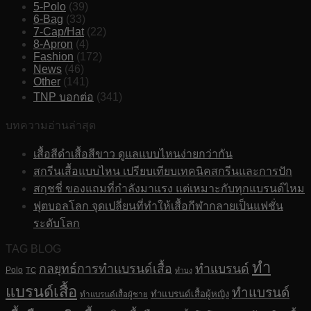
5-Polo
(39)
6-Bag
(33)
7-Cap/Hat
(22)
8-Apron
(4)
Fashion
(172)
News
(46)
Other
(141)
TNP บอกต่อ
(341)
บทความอ่านล่าสุด
เสื้อสีดำเสื้อสีขาว ดูแลแบบไหนง่ายกว่ากัน
สกรีนเสื้อแบบไหน เปรียบเทียบเทคนิคสกรีนและการปัก
สกุชชี่ ของแถมที่กำลังมาแรง แต่เหมาะกับทุกแบรนด์ไหม
ฟุตบอลโลก จุดเปลี่ยนที่ทำให้เสื้อกีฬากลายเป็นแฟชั่น
ระดับโลก
TAG BLOG
ทำ
กลยุทธ์การทำแบรนด์เสื้อ
ทำแบรนด์
Polo
TC
ทำบง
แบรนด์เสื้อ
ทำแบรนด์
ทำแบรนด์เสื้อผู้หญิง
ทำแบรนด์เสื้อผู้ชาย