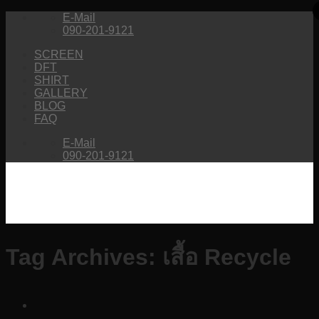
Skip
E-Mail
to
090-201-9121
content
SCREEN
DFT
SHIRT
GALLERY
BLOG
FAQ
E-Mail
090-201-9121
Tag Archives:
เสื้อ Recycle