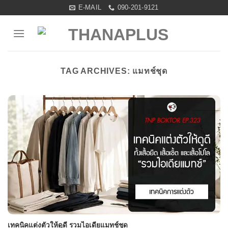
Skip
E-MAIL
090-201-9121
to
content
TAG ARCHIVES:
แมทช์ชุด
เทคนิคแต่งตัวให้ดูดี รวมไอเดียแมทช์ชุด