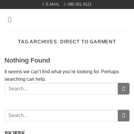
Skip
E-MAIL
090-201-9121
to
content
TAG ARCHIVES:
DIRECT TO GARMENT
Nothing Found
It seems we can’t find what you’re looking for. Perhaps
searching can help.
หมวดหมู่