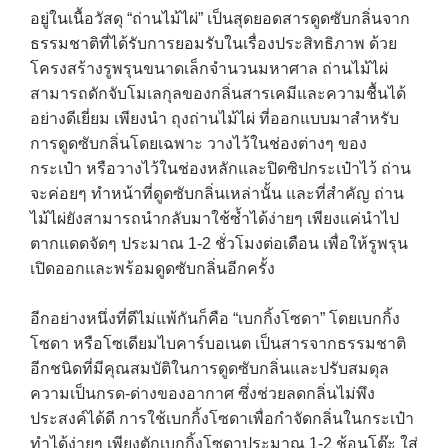
อยู่ในเนื้อวัสดุ “ถ่านไม้ไผ่” เป็นสุดยอดสารดูดซับกลิ่นจาก
ธรรมชาติที่ได้รับการยอมรับในเรื่องประสิทธิภาพ ด้วย
โครงสร้างรูพรุนขนาดเล็กจำนวนมหาศาล ถ่านไม้ไผ่
สามารถดักจับโมเลกุลของกลิ่นสารเคมีและความชื้นได้
อย่างดีเยี่ยม เพียงนำ ถุงถ่านไม้ไผ่ ที่ออกแบบมาสำหรับ
การดูดซับกลิ่นโดยเฉพาะ วางไว้ในช่องต่างๆ ของ
กระเป๋า หรือวางไว้ในช่องหลักและปิดซิปกระเป๋าไว้ ถ่าน
จะค่อยๆ ทำหน้าที่ดูดซับกลิ่นเหล่านั้น และที่สำคัญ ถ่าน
ไม้ไผ่ยังสามารถนำกลับมาใช้ซ้ำได้ง่ายๆ เพียงแค่นำไป
ตากแดดจัดๆ ประมาณ 1-2 ชั่วโมงต่อเดือน เพื่อให้รูพรุน
เปิดออกและพร้อมดูดซับกลิ่นอีกครั้ง
อีกอย่างหนึ่งที่ดีไม่แพ้กันก็คือ “เบกกิ้งโซดา” โดยเบกกิ้ง
โซดา หรือโซเดียมไบคาร์บอเนต เป็นสารจากธรรมชาติ
อีกชนิดที่มีคุณสมบัติในการดูดซับกลิ่นและปรับสมดุล
ความเป็นกรด-ด่างของอากาศ ซึ่งช่วยลดกลิ่นไม่พึง
ประสงค์ได้ดี การใช้เบกกิ้งโซดาเพื่อกำจัดกลิ่นในกระเป๋า
ทำได้ง่ายๆ เพียงตักเบกกิ้งโซดาประมาณ 1-2 ช้อนโต๊ะ ใส่