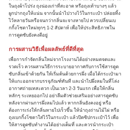
ในถุงผ้าโปร่ง ถุงน่องเก่าที่สะอาด หรือถุงเท้าบางๆ แล้ว
ผูกปากถุงให้แน่น จากนั้นนำไปวางไว้ในกระเป๋า ปล่อยทิ้ง
ไว้หลายวันหรือจนกว่ากลิ่นจะจางหายไป ควรเปลี่ยนเบ
กกิ้งโซดาใหม่ทุกๆ 1-2 สัปดาห์ เพื่อให้ประสิทธิภาพใน
การดูดซับยังคงดีอยู่
การผสานวิธีเพื่อผลลัพธ์ที่ดีที่สุด
เพื่อการกำจัดกลิ่นใหม่จากโรงงานได้อย่างหมดจดและ
รวดเร็ว ควรผสานวิธีการระบายอากาศกับการใช้สารดูด
ซับกลิ่นเข้าด้วยกัน ให้เริ่มต้นด้วยการผึ่ง เมื่อได้กระเป๋ามา
ให้แกะออกจากบรรจุภัณฑ์ทันที และนำไปผึ่งลมในที่โล่ง
อากาศถ่ายเทสะดวก เป็นเวลา 2-3 วันแรก เพื่อให้กลิ่น
หลักๆ ระเหยออกไป อย่าลืมตัวช่วยเสริมอย่างสารดูดซับ
หลังจากผ่านการผึ่งลมไปแล้ว หากกลิ่นยังคงอยู่ หรือ
→
ต้องการเร่งให้กลิ่นหายไปเร็วขึ้น ให้นำถุงถ่านไม้ไผ่ หรือ
ถุงเบกกิ้งโซดาใส่ไว้ในกระเป๋า แล้วปิดซิปกระเป๋าไว้ เพื่อ
ให้สารดูดซับทำงานได้อย่างเต็มที่ และควรนำกระเป๋า