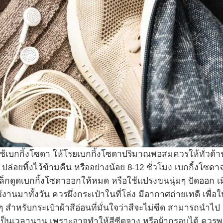
เบกกิ้งโซดา ให้โรยเบกกิ้งโซดาปริมาณพอสมควรให้ทั่วด้า
ปล่อยทิ้งไว้ข้ามคืน หรืออย่างน้อย 8-12 ชั่วโมง เบกกิ้งโซดา
าดเล็กดูดเบกกิ้งโซดาออกให้หมด หรือใช้แปรงขนนุ่มๆ ปัดออก เม
มาทั้งวัน ควรผึ่งกระเป๋าในที่โล่ง มีอากาศถ่ายเทดี เพื่อใ
หรับกระเป๋าผ้าสีอ่อนที่มั่นใจว่าสีจะไม่ซีด สามารถนำไป
ป็นเวลานาน เพราะอาจทำให้สีซีดจาง หรือผ้ากรอบได้ ควรพ