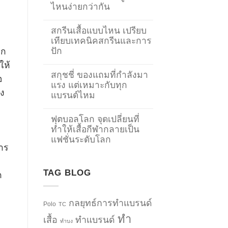
ไหนง่ายกว่ากัน
สกรีนเสื้อแบบไหน เปรียบ
เทียบเทคนิคสกรีนและการ
ปัก
หก
ให้
สกุชชี่ ของแถมที่กำลังมา
อ
แรง แต่เหมาะกับทุก
อง
แบรนด์ไหม
ฟุตบอลโลก จุดเปลี่ยนที่
ทำให้เสื้อกีฬากลายเป็น
แฟชั่นระดับโลก
การ
TAG BLOG
ก
กลยุทธ์การทำแบรนด์
Polo
TC
ทำ
เสื้อ
ทำแบรนด์
ทำบง