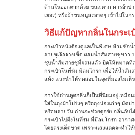
ด้านในออกตากด้วย ขณะตาก ควรอ้าปากกระ
เยอะ) หรือผ้าขนหนูสะอาดๆ เข้าไปในกระเ
วิธีแก้ปัญหากลิ่นในกระเป
กระเป๋าหนังต้องดูแลเป็นพิเศษ ห้ามซักน้
สายชูเจือจางเช็ด ผสมน้ำส้มสายชูขาว 1 ส
ชุบน้ำส้มสายชูที่ผสมแล้ว บิดให้หมาดที่ส
กระเป๋าในที่ร่ม มีลมโกรก เพื่อให้น้ำส้
แห้ง แนะนำให้ทดสอบในจุดที่มองไม่เห็นก่
การใช้ถ่านดูดกลิ่นก็เป็นที่นิยมอยู่เหมือน
ใส่ในถุงผ้าโปร่งๆ หรือถุงน่องเก่าๆ มัดป
หรือหลายวัน ถ่านจะช่วยดูดซับกลิ่นอับได้อ
กระเป๋าไปผึ่งในที่ร่ม ที่มีลมโกรก อากาศ
โดยตรงเด็ดขาด เพราะแสงแดดจะทำให้ห