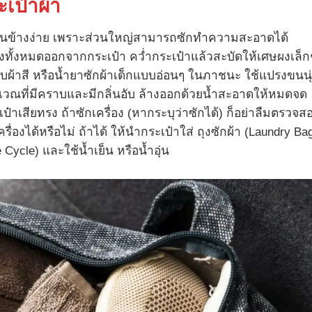
ะเป๋าผ้า
่อนข้างง่าย เพราะส่วนใหญ่สามารถซักทำความสะอาดได้
ั้งหมดออกจากกระเป๋า คว่ำกระเป๋าแล้วสะบัดให้เศษผงเล็ก
ับผ้าสี หรือน้ำยาซักผ้าเด็กแบบอ่อนๆ ในภาชนะ ใช้แปรงขนนุ
ริเวณที่มีคราบและมีกลิ่นอับ ล้างออกด้วยน้ำสะอาดให้หมดจด
๋าเสียทรง ถ้าซักเครื่อง (หากระบุว่าซักได้) ก็อย่าลืมตรวจส
ื่องได้หรือไม่ ถ้าได้ ให้นำกระเป๋าใส่ ถุงซักผ้า (Laundry Ba
ycle) และใช้น้ำเย็น หรือน้ำอุ่น