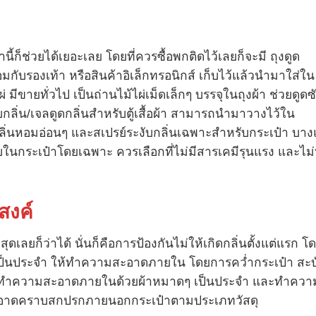
ี้ก็ช่วยได้เยอะเลย โดยที่ควรซื้อพกติดไว้เลยก็จะมี ถุงดูด
อมกับรองเท้า หรือสินค้าอิเล็กทรอนิกส์ เก็บไว้แล้วนำมาใส่ใน
่ มีขายทั่วไป เป็นถ่านไม้ไผ่เม็ดเล็กๆ บรรจุในถุงผ้า ช่วยดูดซ
บกลิ่น/เจลดูดกลิ่นสำหรับตู้เสื้อผ้า สามารถนำมาวางไว้ใน
ีกลิ่นหอมอ่อนๆ และสเปรย์ระงับกลิ่นเฉพาะสำหรับกระเป๋า บา
ับในกระเป๋าโดยเฉพาะ ควรเลือกที่ไม่มีสารเคมีรุนแรง และไม่ท
สงค์
ที่สุดเลยก็ว่าได้ นั่นก็คือการป้องกันไม่ให้เกิดกลิ่นตั้งแต่แรก โ
เป็นประจำ ให้ทำความสะอาดภายใน โดยการคว่ำกระเป๋า สะบ
เช็ดทำความสะอาดภายในด้วยผ้าหมาดๆ เป็นประจำ และทำควา
าดคราบสกปรกภายนอกกระเป๋าตามประเภทวัสดุ