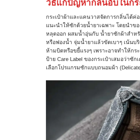
วิธีแก้ปัญหากลิ่นอับในกร
กระเป๋าผ้าและแคนวาสจัดการกลิ่นได้ค
แนะนำให้ซักด้วยน้ำยาเฉพาะ โดยนำของท
หลุดออก ผสมน้ำอุ่นกับ น้ำยาซักผ้าสำหร
หรือฟองน้ำ จุ่มน้ำยาแล้วขัดเบาๆ เน้นบ
ห้ามบิดหรือขยี้แรงๆ เพราะอาจทำให้กระเป
ป้าย Care Label ของกระเป๋าเสมอว่าซักเคร
เลือกโปรแกรมซักแบบถนอมผ้า (Delicate C