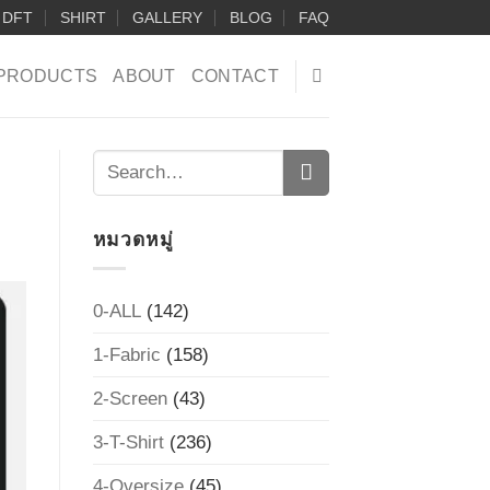
DFT
SHIRT
GALLERY
BLOG
FAQ
PRODUCTS
ABOUT
CONTACT
หมวดหมู่
0-ALL
(142)
1-Fabric
(158)
2-Screen
(43)
3-T-Shirt
(236)
4-Oversize
(45)