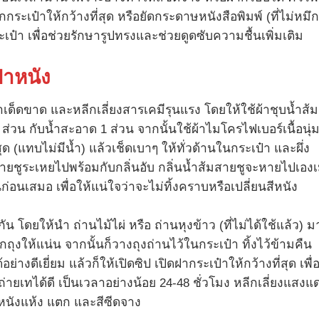
เป๋าให้กว้างที่สุด หรือยัดกระดาษหนังสือพิมพ์ (ที่ไม่หมึก
ป๋า เพื่อช่วยรักษารูปทรงและช่วยดูดซับความชื้นเพิ่มเติม
๋าหนัง
ำเด็ดขาด และหลีกเลี่ยงสารเคมีรุนแรง โดยให้ใช้ผ้าชุบน้ำส้ม
่วน กับน้ำสะอาด 1 ส่วน จากนั้นใช้ผ้าไมโครไฟเบอร์เนื้อนุ่
ุด (แทบไม่มีน้ำ) แล้วเช็ดเบาๆ ให้ทั่วด้านในกระเป๋า และผึ่ง
มสายชูระเหยไปพร้อมกับกลิ่นอับ กลิ่นน้ำส้มสายชูจะหายไปเองเม
อนเสมอ เพื่อให้แน่ใจว่าจะไม่ทิ้งคราบหรือเปลี่ยนสีหนัง
กัน โดยให้นำ ถ่านไม้ไผ่ หรือ ถ่านหุงข้าว (ที่ไม่ได้ใช้แล้ว) ม
ากถุงให้แน่น จากนั้นก็วางถุงถ่านไว้ในกระเป๋า ทิ้งไว้ข้ามคืน
ย่างดีเยี่ยม แล้วก็ให้เปิดซิป เปิดฝากระเป๋าให้กว้างที่สุด เพื
ถ่ายเทได้ดี เป็นเวลาอย่างน้อย 24-48 ชั่วโมง หลีกเลี่ยงแสงแ
นังแห้ง แตก และสีซีดจาง