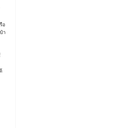
่
รือ
ป๋า
้
ด้