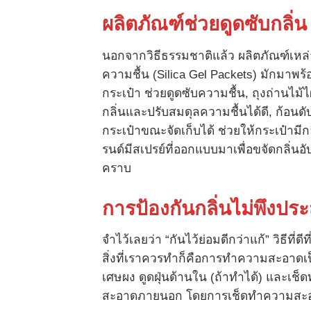
ผลิตภัณฑ์ช่วยดูดซับกลิ่น
นอกจากวิธีธรรมชาติแล้ว ผลิตภัณฑ์เหล่าน
ความชื้น (Silica Gel Packets) มักมาพร้
กระเป๋า ช่วยดูดซับความชื้น, ถุงถ่านไม้ไผ
กลิ่นและปรับสมดุลความชื้นได้ดี, ก้อนดั
กระเป๋าขณะจัดเก็บได้ ช่วยให้กระเป๋าม
รนด์มีสเปรย์ที่ออกแบบมาเพื่อขจัดกลิ่นอ
คราบ
การป้องกันกลิ่นไม่พึงประ
จำไว้เลยว่า “กันไว้ย่อมดีกว่าแก้” วิธีที่ดี
สิ่งที่เราควรทำก็คือการทำความสะอาด
เศษผง ดูดฝุ่นด้านใน (ถ้าทำได้) และ
สะอาดภายนอก โดยการเช็ดทำความสะอ