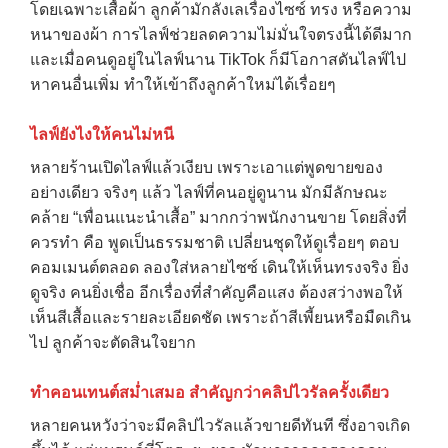
โดยเฉพาะเสื้อผ้า ลูกค้ามักลังเลเรื่องไซซ์ ทรง หรือความ
หนาของผ้า การไลฟ์ช่วยลดความไม่มั่นใจตรงนี้ได้ดีมาก
และเมื่อคนดูอยู่ในไลฟ์นาน TikTok ก็มีโอกาสดันไลฟ์ไป
หาคนอื่นเพิ่ม ทำให้เข้าถึงลูกค้าใหม่ได้เรื่อยๆ
ไลฟ์ยังไงให้คนไม่หนี
หลายร้านเปิดไลฟ์แล้วเงียบ เพราะเอาแต่พูดขายของ
อย่างเดียว จริงๆ แล้ว ไลฟ์ที่คนอยู่ดูนาน มักมีลักษณะ
คล้าย “เพื่อนแนะนำเสื้อ” มากกว่าพนักงานขาย โดยสิ่งที่
ควรทำ คือ พูดเป็นธรรมชาติ เปลี่ยนชุดให้ดูเรื่อยๆ ตอบ
คอมเมนต์ตลอด ลองใส่หลายไซซ์ เดินให้เห็นทรงจริง ยิ่ง
ดูจริง คนยิ่งเชื่อ อีกเรื่องที่สำคัญคือแสง ต้องสว่างพอให้
เห็นสีเสื้อและรายละเอียดชัด เพราะถ้าสีเพี้ยนหรือมืดเกิน
→
ไป ลูกค้าจะตัดสินใจยาก
CONTACT US
ทำคอนเทนต์สม่ำเสมอ สำคัญกว่าคลิปไวรัลครั้งเดียว
หลายคนหวังว่าจะมีคลิปไวรัลแล้วขายดีทันที ซึ่งอาจเกิด