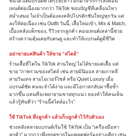
ขึ้นได้ แต่แบรนด์ที่โตระยะยาว มักมาจากการลงคอน
เทนต์ต่อเนื่องมากกว่า TikTok ชอบบัญชีที่เคลื่อนไหว
สม่ำเสมอ ไม่จำเป็นต้องลงคลิปโปรดักชันใหญ่ทุกวัน แค่
ลงให้ต่อเนื่อง เช่น Outfit วันนี้, เสื้อใหม่เข้า, Mix & Match,
เบื้องหลังแพ็กของ, รีวิวจากลูกค้า คอนเทนต์เหล่านี้ช่วย
สร้างความคุ้นเคยกับคนดู และทำให้แบรนด์ดูมีชีวิต
อย่าขายแค่สินค้า ให้ขาย “สไตล์”
ร้านเสื้อที่โตใน TikTok ส่วนใหญ่ ไม่ได้ขายแค่เสื้อ แต่
ขาย “ภาพรวมของสไตล์ เช่น สายมินิมอล สายเกาหลี
สายวินเทจ สายโอเวอร์ไซส์ หรือ Quiet Luxury เมื่อ
แบรนด์ชัด คนจะจำได้ง่าย และมีโอกาสกลับมาซื้อซ้ำ
มากขึ้น แทนที่จะพยายามขายทุกแนว ลองทำให้คนเห็น
แล้วรู้ทันทีว่า “ร้านนี้สไตล์อะไร”
ใช้
TikTok
ดึงลูกค้า แล้วเก็บลูกค้าไว้กับตัวเอง
ช่วงหลังหลายแบรนด์เริ่มใช้ TikTok เป็น “เครื่องมือหา
ลูกค้า” มากกว่าพึ่งยอดขายในแพลตฟอร์มอย่างเดียว เช่น