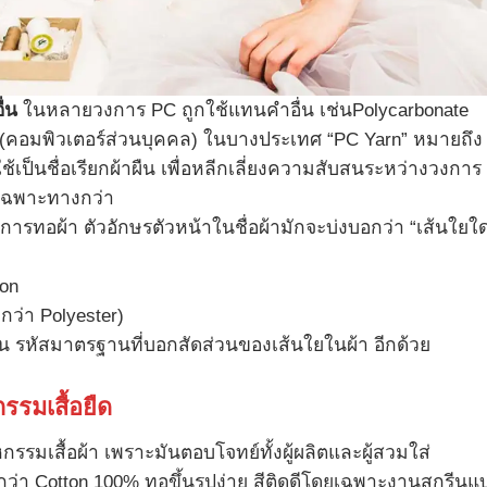
่น
ในหลายวงการ PC ถูกใช้แทนคำอื่น เช่นPolycarbonate
r (คอมพิวเตอร์ส่วนบุคคล) ในบางประเทศ “PC Yarn” หมายถึง
ช้เป็นชื่อเรียกผ้าผืน เพื่อหลีกเลี่ยงความสับสนระหว่างวงการ
ะเฉพาะทางกว่า
ารทอผ้า ตัวอักษรตัวหน้าในชื่อผ้ามักจะบ่งบอกว่า “เส้นใยใด
ton
กว่า Polyester)
ังเป็น รหัสมาตรฐานที่บอกสัดส่วนของเส้นใยในผ้า อีกด้วย
รรมเสื้อยืด
รรมเสื้อผ้า เพราะมันตอบโจทย์ทั้งผู้ผลิตและผู้สวมใส่
ว่า Cotton 100% ทอขึ้นรูปง่าย สีติดดีโดยเฉพาะงานสกรีนแ