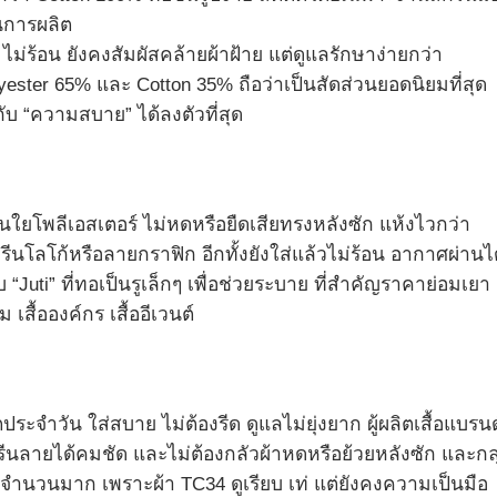
นการผลิต
่ร้อน ยังคงสัมผัสคล้ายผ้าฝ้าย แต่ดูแลรักษาง่ายกว่า
yester 65% และ Cotton 35% ถือว่าเป็นสัดส่วนยอดนิยมที่สุด
บ “ความสบาย” ได้ลงตัวที่สุด
นใยโพลีเอสเตอร์ ไม่หดหรือยืดเสียทรงหลังซัก แห้งไวกว่า
นโลโก้หรือลายกราฟิก อีกทั้งยังใส่แล้วไม่ร้อน อากาศผ่านได
ti” ที่ทอเป็นรูเล็กๆ เพื่อช่วยระบาย ที่สำคัญราคาย่อมเยา
สื้อองค์กร เสื้ออีเวนต์
ิตประจำวัน ใส่สบาย ไม่ต้องรีด ดูแลไม่ยุ่งยาก ผู้ผลิตเสื้อแบรนด
ีนลายได้คมชัด และไม่ต้องกลัวผ้าหดหรือย้วยหลังซัก และกลุ
์มจำนวนมาก เพราะผ้า TC34 ดูเรียบ เท่ แต่ยังคงความเป็นมือ