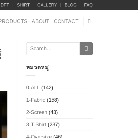
DFT
SHIRT
GALLERY
BLOG
FAQ
PRODUCTS
ABOUT
CONTACT
้
หมวดหมู่
0-ALL
(142)
1-Fabric
(158)
2-Screen
(43)
3-T-Shirt
(237)
4-Oversize
(46)