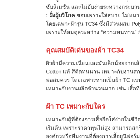
ซับลิเมชัน และไม่ยับง่ายระหว่างกระบว
:
ฝั่งผู้บริโภค
ชอบเพราะใส่สบาย ไม่หนา ไม
โดยเฉพาะผ้ารุ่น TC34 ซึ่งมีส่วนผสม Pol
เพราะให้สมดุลระหว่าง “ความทนทาน” กั
คุณสมบัติเด่นของผ้า
TC34
ผิวผ้ามีความเนียนและมันเล็กน้อยจากเส้
Cotton แท้ สีติดทนนาน เหมาะกับงานสกรี
พอสมควร โดยเฉพาะหากเป็นผ้า TC แบบ “Ju
เหมาะกับงานผลิตจำนวนมาก เช่น เสื้อทีม เ
ผ้า
TC
เหมาะกับใคร
เหมาะกับผู้ที่ต้องการเสื้อยืดใส่ง่ายในชีว
เริ่มต้น เพราะราคาทุนไม่สูง สามารถสกร
องค์กรหรือทีมงานที่ต้องการเสื้อยูนิฟอร