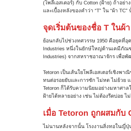
(โพลีเอสเตอร์) กับ Cotton (ฝ้าย) ถ้าอย่
และเบื้องหลังของคำว่า “T” ใน “ผ้า TC” น
จุดเริ่มต้นของชื่อ
T
ในผ้
ย้อนกลับไปช่วงทศวรรษ 1950 คือยุคที่อุต
Industries หนึ่งในยักษ์ใหญ่ด้านเคมีภัณฑ์
Industries) จากสหราชอาณาจักร เพื่อพัฒน
Tetoron เป็นเส้นใยโพลีเอสเตอร์เชิงพาณิช
ทนต่อรอยยับและการซัก ไม่หด ไม่ย้วย แ
Tetoron ก็ได้รับความนิยมอย่างมหาศาล
ฝ้ายได้หลายอย่าง เช่น ไม่ต้องรีดบ่อย ไ
เมื่อ
Tetoron
ถูกผสมกับ
ไม่นานหลังจากนั้น โรงงานสิ่งทอในญี่ปุ่นเ