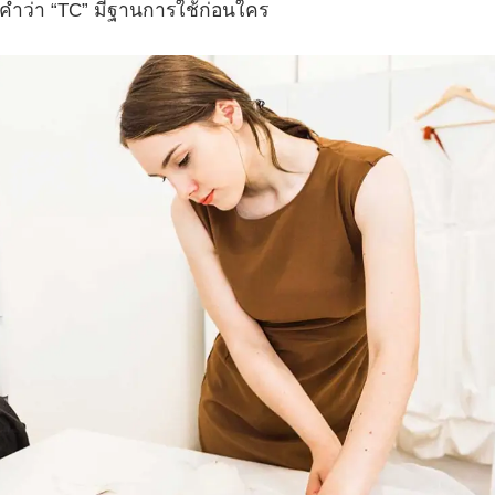
ให้คำว่า “TC” มีฐานการใช้ก่อนใคร