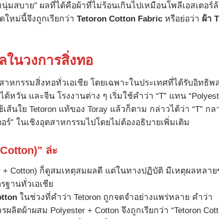
มสบาย” ผลที่ได้คือผ้าที่ไม่ร้อนเกินไปเหมือนโพลีเอสเตอร์ล
ใหม่นี้จึงถูกเรียกว่า
Tetoron Cotton Fabric
หรือย่อว่า
ผ้า
กลในวงการสิ่งทอ
ตสาหกรรมสิ่งทอทั่วเอเชีย โดยเฉพาะในประเทศที่ได้รับอิทธิพ
ไต้หวัน และจีน โรงงานต่าง ๆ เริ่มใช้คำว่า “T” แทน “Polyest
ใช้เส้นใย Tetoron แท้ของ Toray แล้วก็ตาม กล่าวได้ว่า “T” กล
เตอร์” ในเชิงอุตสาหกรรมไปโดยไม่ต้องอธิบายเพิ่มเติม
 Cotton)”
ล่ะ
r + Cotton) ก็ดูสมเหตุสมผลดี แต่ในทางปฏิบัติ มีเหตุผลหลาย
รฐานทั่วเอเชีย
otton
ในช่วงที่คำว่า Tetoron ถูกจดจำอย่างแพร่หลาย คำว่า
 การผลิตผ้าผสม Polyester + Cotton จึงถูกเรียกว่า “Tetoron Cot