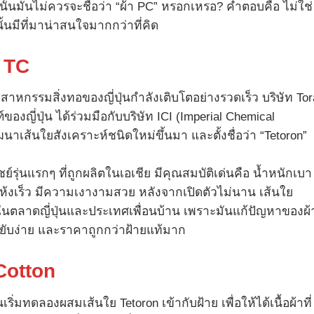
างนั้นมันไม่ควรจะชื่อว่า “ผ้า PC” หรอกเหรอ? คำตอบคือ ไม่ใช่
ั้นมีที่มาน่าสนใจมากกว่าที่คิด
า
TC
สาหกรรมสิ่งทอของญี่ปุ่นกำลังเติบโตอย่างรวดเร็ว บริษัท To
ของญี่ปุ่น ได้ร่วมมือกับบริษัท ICI (Imperial Chemical
าเส้นใยสังเคราะห์ชนิดใหม่ขึ้นมา และตั้งชื่อว่า “Tetoron”
ย์รุ่นแรกๆ ที่ถูกผลิตในเอเชีย มีคุณสมบัติเด่นคือ น้ำหนักเบา
ห้งเร็ว มีความเงางามสวย หลังจากเปิดตัวไม่นาน เส้นใย
ในตลาดญี่ปุ่นและประเทศเพื่อนบ้าน เพราะมันแก้ปัญหาของผ้
ม่ยับง่าย และราคาถูกกว่าฝ้ายแท้มาก
Cotton
ริ่มทดลองผสมเส้นใย Tetoron เข้ากับฝ้าย เพื่อให้ได้เนื้อผ้าที่