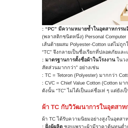
: “PC”
มีความหมายซ้ำในอุตสาหกรรมอื
(พลาสติกชนิดหนึ่ง) Personal Compute
เส้นด้ายผสม Polyester-Cotton แต่ไม่ถูกใ
“TC” จึงกลายเป็นชื่อเรียกที่ปลอดภัยแล
: มาตรฐานการตั้งชื่อผ้าในโรงงาน
ในวงก
สัดส่วนมากกว่า” อย่างเช่น
: TC = Tetoron (Polyester) มากกว่า Cot
: CVC = Chief Value Cotton (Cotton มาก
ดังนั้น “TC” ไม่ได้เป็นแค่ชื่อเท่ ๆ แต่ย
ผ้า
TC
กับวิวัฒนาการในอุตสาหก
ผ้า TC ได้รับความนิยมอย่างสูงในอุตสาหก
:
ฝั่งผู้ผลิต
ชอบเพราะผ้ามีราคาต้นทุนต่ำก