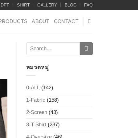
DFT
SHIRT
GALLERY
BLOG
FAQ
PRODUCTS
ABOUT
CONTACT
หมวดหมู่
0-ALL
(142)
1-Fabric
(158)
2-Screen
(43)
3-T-Shirt
(237)
4-Oversize
(46)