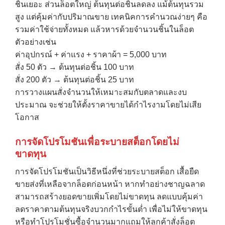
ชิ้นเยอะ ส่วนล็อตใหญ่ ต้นทุนต่อชิ้นลดลง แม้ต้นทุนรวม
สูง แต่คุ้มค่ากับปริมาณขาย เทคนิคการคำนวณง่ายๆ คือ
รวมค่าใช้จ่ายทั้งหมด แล้วหารด้วยจำนวนชิ้นในล็อต
ตัวอย่างเช่น
ค่าอุปกรณ์ + ค่าแรง + ราคาผ้า = 5,000 บาท
สั่ง 50 ตัว → ต้นทุนต่อชิ้น 100 บาท
สั่ง 200 ตัว → ต้นทุนต่อชิ้น 25 บาท
การวางแผนสั่งจำนวนให้เหมาะสมกับตลาดและงบ
ประมาณ จะช่วยให้ตั้งราคาขายได้กำไรงามโดยไม่เสีย
โอกาส
การจัดโปรโมชันเพื่อระบายสต็อกโดยไม่
ขาดทุน
การจัดโปรโมชันเป็นวิธีหนึ่งที่ช่วยระบายสต็อก เสื้อยืด
→
ขายส่งที่เหลือจากล็อตก่อนหน้า หากทำอย่างชาญฉลาด
สามารถสร้างยอดขายเพิ่มโดยไม่ขาดทุน ลดแบบคุ้มค่า
CONTACT US
ลดราคาตามต้นทุนจริงบวกกำไรขั้นต่ำ เพื่อไม่ให้ขาดทุน
หรือทำโปรโมชั่นซื้อจำนวนมากแถมให้ลูกค้าสั่งล็อต