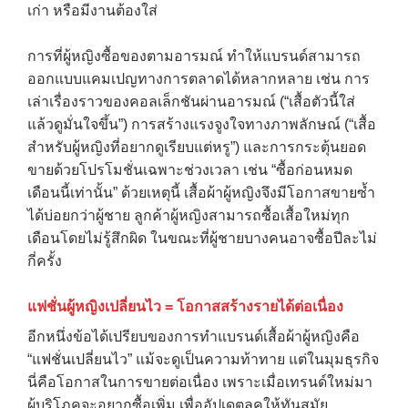
เก่า หรือมีงานต้องใส่
การที่ผู้หญิงซื้อของตามอารมณ์ ทำให้แบรนด์สามารถ
ออกแบบแคมเปญทางการตลาดได้หลากหลาย เช่น การ
เล่าเรื่องราวของคอลเล็กชันผ่านอารมณ์ (“เสื้อตัวนี้ใส่
แล้วดูมั่นใจขึ้น”) การสร้างแรงจูงใจทางภาพลักษณ์ (“เสื้อ
สำหรับผู้หญิงที่อยากดูเรียบแต่หรู”) และการกระตุ้นยอด
ขายด้วยโปรโมชั่นเฉพาะช่วงเวลา เช่น “ซื้อก่อนหมด
เดือนนี้เท่านั้น” ด้วยเหตุนี้ เสื้อผ้าผู้หญิงจึงมีโอกาสขายซ้ำ
ได้บ่อยกว่าผู้ชาย ลูกค้าผู้หญิงสามารถซื้อเสื้อใหม่ทุก
เดือนโดยไม่รู้สึกผิด ในขณะที่ผู้ชายบางคนอาจซื้อปีละไม่
กี่ครั้ง
แฟชั่นผู้หญิงเปลี่ยนไว = โอกาสสร้างรายได้ต่อเนื่อง
อีกหนึ่งข้อได้เปรียบของการทำแบรนด์เสื้อผ้าผู้หญิงคือ
“แฟชั่นเปลี่ยนไว” แม้จะดูเป็นความท้าทาย แต่ในมุมธุรกิจ
นี่คือโอกาสในการขายต่อเนื่อง เพราะเมื่อเทรนด์ใหม่มา
ผู้บริโภคจะอยากซื้อเพิ่ม เพื่ออัปเดตลุคให้ทันสมัย