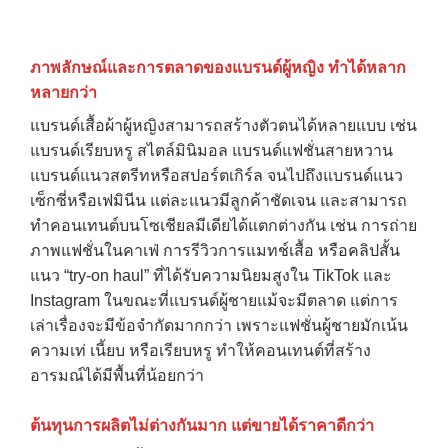
ภาพลักษณ์และการตลาดของแบรนด์ผู้หญิง ทำได้หลาก
หลายกว่า
แบรนด์เสื้อผ้าผู้หญิงสามารถสร้างตัวตนได้หลายแบบ เช่น
แบรนด์เรียบหรู สไตล์มินิมอล แบรนด์แฟชั่นสายหวาน
แบรนด์แนวสตรีทหรือสปอร์ตเกิร์ล จนไปถึงแบรนด์แนว
เซ็กซี่หรือเฟมินีน แต่ละแนวมีลูกค้าชัดเจน และสามารถ
ทำคอนเทนต์บนโซเชียลมีเดียได้แตกต่างกัน เช่น การถ่าย
ภาพแฟชั่นในคาเฟ่ การรีวิวการแมทช์เสื้อ หรือคลิปสั้น
แนว “try-on haul” ที่ได้รับความนิยมสูงใน TikTok และ
Instagram ในขณะที่แบรนด์ผู้ชายแม้จะมีตลาด แต่การ
เล่าเรื่องจะมีข้อจำกัดมากกว่า เพราะแฟชั่นผู้ชายมักเน้น
ความเท่ เนี้ยบ หรือเรียบหรู ทำให้คอนเทนต์ที่สร้าง
อารมณ์ได้มีพื้นที่น้อยกว่า
ต้นทุนการผลิตไม่ต่างกันมาก แต่ขายได้ราคาดีกว่า