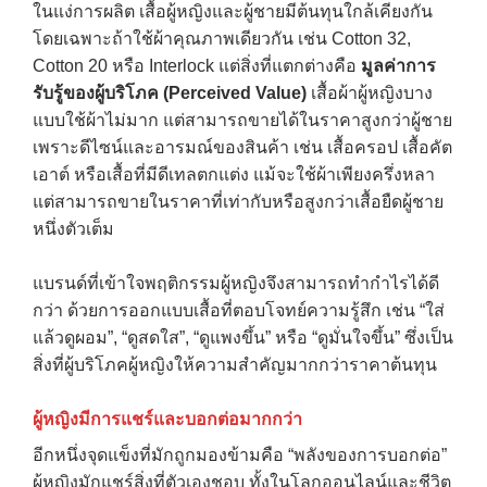
ในแง่การผลิต เสื้อผู้หญิงและผู้ชายมีต้นทุนใกล้เคียงกัน
โดยเฉพาะถ้าใช้ผ้าคุณภาพเดียวกัน เช่น Cotton 32,
Cotton 20 หรือ Interlock แต่สิ่งที่แตกต่างคือ
มูลค่าการ
รับรู้ของผู้บริโภค (
Perceived Value)
เสื้อผ้าผู้หญิงบาง
แบบใช้ผ้าไม่มาก แต่สามารถขายได้ในราคาสูงกว่าผู้ชาย
เพราะดีไซน์และอารมณ์ของสินค้า เช่น เสื้อครอป เสื้อคัต
เอาต์ หรือเสื้อที่มีดีเทลตกแต่ง แม้จะใช้ผ้าเพียงครึ่งหลา
แต่สามารถขายในราคาที่เท่ากับหรือสูงกว่าเสื้อยืดผู้ชาย
หนึ่งตัวเต็ม
แบรนด์ที่เข้าใจพฤติกรรมผู้หญิงจึงสามารถทำกำไรได้ดี
กว่า ด้วยการออกแบบเสื้อที่ตอบโจทย์ความรู้สึก เช่น “ใส่
แล้วดูผอม”, “ดูสดใส”, “ดูแพงขึ้น” หรือ “ดูมั่นใจขึ้น” ซึ่งเป็น
สิ่งที่ผู้บริโภคผู้หญิงให้ความสำคัญมากกว่าราคาต้นทุน
ผู้หญิงมีการแชร์และบอกต่อมากกว่า
→
อีกหนึ่งจุดแข็งที่มักถูกมองข้ามคือ “พลังของการบอกต่อ”
ผู้หญิงมักแชร์สิ่งที่ตัวเองชอบ ทั้งในโลกออนไลน์และชีวิต