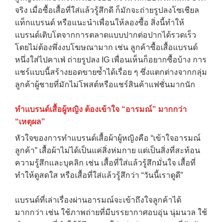
CONTACT US
จริง เมื่อซื้อเสื้อที่ใส่แล้วรู้สึกดี ก็มักจะถ่ายรูปลงโซเชียล
แท็กแบรนด์ หรือแนะนำเพื่อนให้ลองซื้อ สิ่งนี้ทำให้
แบรนด์เติบโตจากการตลาดแบบปากต่อปากได้รวดเร็ว
โดยไม่ต้องพึ่งงบโฆษณามาก เช่น ลูกค้าซื้อเสื้อแบรนด์
หนึ่งใส่ไปคาเฟ่ ถ่ายรูปลง IG เพื่อนเห็นก็อยากซื้อบ้าง การ
แชร์แบบนี้สร้างยอดขายซ้ำได้เรื่อย ๆ ซึ่งแตกต่างจากกลุ่ม
ลูกค้าผู้ชายที่มักไม่โพสต์หรือแชร์สินค้าแฟชั่นมากนัก
ทำแบรนด์เสื้อผู้หญิง ต้องเข้าใจ “อารมณ์” มากกว่า
“เหตุผล”
หัวใจของการทำแบรนด์เสื้อผ้าผู้หญิงคือ “เข้าใจอารมณ์
ลูกค้า” เสื้อผ้าไม่ได้เป็นแค่สิ่งห่มกาย แต่เป็นสิ่งที่สะท้อน
ความรู้สึกและบุคลิก เช่น เสื้อที่ใส่แล้วรู้สึกมั่นใจ เสื้อที่
ทำให้ดูสดใส หรือเสื้อที่ใส่แล้วรู้สึกว่า “วันนี้เราดูดี”
แบรนด์ที่เล่าเรื่องผ่านอารมณ์จะเข้าถึงใจลูกค้าได้
มากกว่า เช่น ใช้ภาพถ่ายที่มีบรรยากาศอบอุ่น นุ่มนวล ใช้