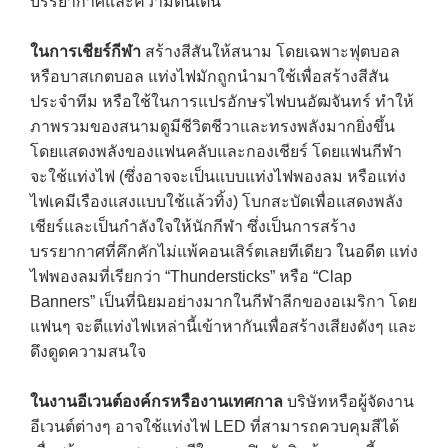
บรรยากาศและความตื่นเต้น
ในการเชียร์กีฬา
สร้างสีสันให้สนาม โดยเฉพาะฟุตบอล
หรือบาสเกตบอล แท่งไฟมักถูกนำมาใช้เพื่อสร้างสีสัน
ประจำทีม หรือใช้ในการแปรอักษรไฟบนอัฒจันทร์ ทำให้
ภาพรวมของสนามดูมีชีวิตชีวาและทรงพลังมากยิ่งขึ้น
โดยแสดงพลังของแฟนคลับและกองเชียร์ โดยแฟนกีฬา
จะใช้แท่งไฟ (ซึ่งอาจจะเป็นแบบแท่งไฟพองลม หรือแท่ง
ไฟเคมีเรืองแสงแบบใช้แล้วทิ้ง) โบกสะบัดเพื่อแสดงพลัง
เชียร์และเป็นกำลังใจให้นักกีฬา ซึ่งเป็นการสร้าง
บรรยากาศที่คึกคักไม่แพ้คอนเสิร์ตเลยทีเดียว ในอดีต แท่ง
ไฟพองลมที่เรียกว่า “Thundersticks” หรือ “Clap
Banners” เป็นที่นิยมอย่างมากในกีฬาลีกของอเมริกา โดย
แฟนๆ จะตีแท่งไฟเหล่านี้เข้าหากันเพื่อสร้างเสียงดังๆ และ
ดึงดูดความสนใจ
ในงานอีเวนต์องค์กรหรืองานเทศกาล
บริษัทหรือผู้จัดงาน
อีเวนต์ต่างๆ อาจใช้แท่งไฟ LED ที่สามารถควบคุมสีได้