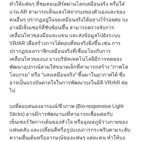
ทำให้แฟนๆ ที่ชมคอนเสิร์ตผ่านโลกเสมือนจริง หรือใส่
แว่น AR สามารถเห็นแสงไฟจากบงของตัวเองและของ
คนอื่นๆ ปรากฏอยู่ในจอเสมือนจริงได้อย่างไร้รอยต่อ บง
อาจมีเซ็นเซอร์ที่ซับซ้อนขึ้น สามารถตรวจจับการ
เคลื่อนไหวของมือและแขน และส่งข้อมูลไปยังระบบ
VR/AR เพื่อสร้างการโต้ตอบที่สมจริงยิ่งขึ้น เช่น การ
ปรากฏของกราฟิกเสมือนจริงที่เชื่อมโยงกับการ
เคลื่อนไหวของบง บางบริษัทเทคโนโลยีมีการทดลอง
พัฒนาอุปกรณ์สวมใส่ขนาดเล็กที่สามารถสร้าง “ภาพโฮ
โลแกรม” หรือ “แสงเสมือนจริง” ขึ้นมาในอากาศได้ ซึ่ง
อาจเป็นแรงบันดาลใจในการพัฒนาบงในมิติ VR/AR ต่อ
ไป
→
บงที่ตอบสนองอารมณ์/ชีวภาพ (Bio-responsive Light
CONTACT US
Sticks) อาจมีการพัฒนาบงที่สามารถเชื่อมต่อกับ
เซ็นเซอร์วัดการเต้นของหัวใจ หรืออุณหภูมิร่างกายของ
แฟนคลับ และเปลี่ยนสีหรือรูปแบบการกระพริบตามระดับ
ความตื่นเต้นหรืออารมณ์ของแฟนๆ แต่ละคน ทำให้บง