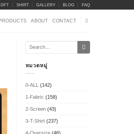
DFT
SHIRT
GALLERY
BLOG
FAQ
PRODUCTS
ABOUT
CONTACT
หมวดหมู่
0-ALL
(142)
1-Fabric
(158)
2-Screen
(43)
3-T-Shirt
(237)
4-Oversize
(46)