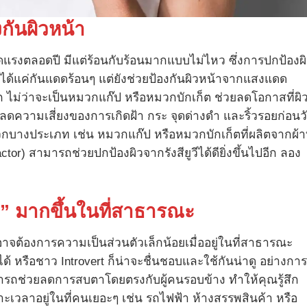
กันผิวหน้า
ดแรงตลอดปี มีแต่ร้อนกับร้อนมากแบบไม่ไหว ซึ่งการปกป้องผ
ม่ได้แค่กันแดดร้อนๆ แต่ยังช่วยป้องกันผิวหน้าจากแสงแดด
ก ไม่ว่าจะเป็นหมวกแก๊ป หรือหมวกบักเก็ต ช่วยลดโอกาสที่ผิ
ลดความเสี่ยงของการเกิดฝ้า กระ จุดด่างดำ และริ้วรอยก่อนว
วกบางประเภท เช่น หมวกแก๊ป หรือหมวกบักเก็ตที่ผลิตจากผ้าที
ctor) สามารถช่วยปกป้องผิวจากรังสียูวีได้ดียิ่งขึ้นไปอีก ลอง
ัว” มากขึ้นในที่สาธารณะ
ต้องการความเป็นส่วนตัวเล็กน้อยเมื่ออยู่ในที่สาธารณะ
้ หรือชาว Introvert ก็น่าจะชื่นชอบและใช้กันน่าดู อย่างการ
มารถช่วยลดการสบตาโดยตรงกับผู้คนรอบข้าง ทำให้คุณรู้สึก
เวลาอยู่ในที่คนเยอะๆ เช่น รถไฟฟ้า ห้างสรรพสินค้า หรือ