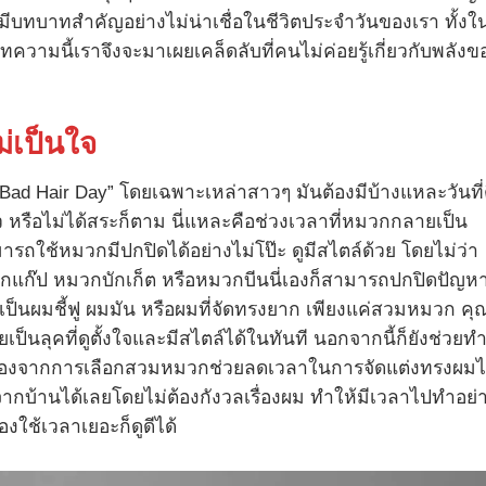
ีบทบาทสำคัญอย่างไม่น่าเชื่อในชีวิตประจำวันของเรา ทั้งใ
ความนี้เราจึงจะมาเผยเคล็ดลับที่คนไม่ค่อยรู้เกี่ยวกับพลังข
่เป็นใจ
ad Hair Day” โดยเฉพาะเหล่าสาวๆ มันต้องมีบ้างแหละวันที่ต
 หรือไม่ได้สระก็ตาม นี่แหละคือช่วงเวลาที่หมวกกลายเป็น
มารถใช้หมวกมีปกปิดได้อย่างไม่โป๊ะ ดูมีสไตล์ด้วย โดยไม่ว่า
แก๊ป หมวกบักเก็ต หรือหมวกบีนนี่เองก็สามารถปกปิดปัญห
เป็นผมชี้ฟู ผมมัน หรือผมที่จัดทรงยาก เพียงแค่สวมหมวก คุณ
ยเป็นลุคที่ดูตั้งใจและมีสไตล์ได้ในทันที นอกจากนี้ก็ยังช่วยทำ
ย เนื่องจากการเลือกสวมหมวกช่วยลดเวลาในการจัดแต่งทรงผม
้านได้เลยโดยไม่ต้องกังวลเรื่องผม ทำให้มีเวลาไปทำอย่
้องใช้เวลาเยอะก็ดูดีได้