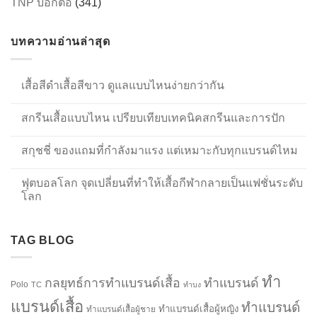
TNP บอกต่อ
(341)
บทความอ่านล่าสุด
เสื้อสีดำเสื้อสีขาว ดูแลแบบไหนง่ายกว่ากัน
สกรีนเสื้อแบบไหน เปรียบเทียบเทคนิคสกรีนและการปัก
สกุชชี่ ของแถมที่กำลังมาแรง แต่เหมาะกับทุกแบรนด์ไหม
ฟุตบอลโลก จุดเปลี่ยนที่ทำให้เสื้อกีฬากลายเป็นแฟชั่นระดับ
โลก
TAG BLOG
ทำ
กลยุทธ์การทำแบรนด์เสื้อ
ทำแบรนด์
Polo
TC
ทำบง
แบรนด์เสื้อ
ทำแบรนด์
ทำแบรนด์เสื้อผู้หญิง
ทำแบรนด์เสื้อผู้ชาย