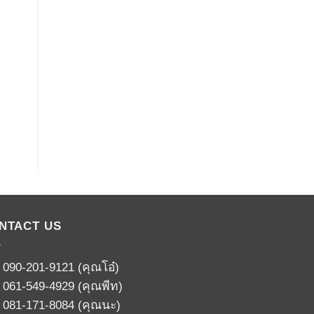
NTACT US
:
090-201-9121
(คุณโอ๋)
:
061-549-4929
(คุณพีท)
:
081-171-8084
(คุณนะ)