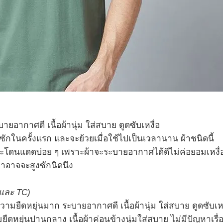
กาศดี เนื้อผ้านุ่ม ใส่สบาย ดูดซับเหงื่อ
รซักในครั้งแรก และจะย้วยเมื่อใช้ไปเป็นเวลานาน ผ้าชนิดนี้
และโดนแดดบ่อย ๆ เพราะผ้าจะระบายอากาศได้ดีไม่ค่อยอมเหงื่
าอาจจะสูงซักนิดนึง
 และ TC)
ยืดหยุ่นมาก ระบายอากาศดี เนื้อผ้านุ่ม ใส่สบาย ดูดซับเหง
ยืดหยุ่นปานกลาง เนื้อผ้าค่อนข้างนุ่มใส่สบาย ไม่มีปัญหาเรื่