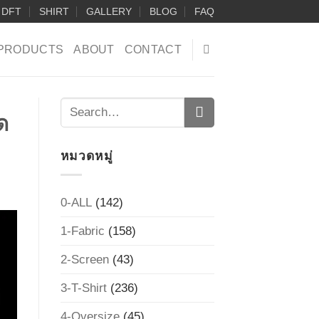
DFT
SHIRT
GALLERY
BLOG
FAQ
PRODUCTS
ABOUT
CONTACT
ด
หมวดหมู่
0-ALL
(142)
1-Fabric
(158)
2-Screen
(43)
3-T-Shirt
(236)
4-Oversize
(45)