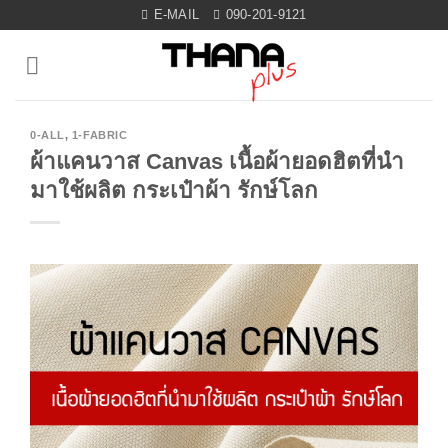
Skip
E-MAIL
090-201-9121
to
content
0-ALL
,
1-FABRIC
ผ้าแคนวาส Canvas เนื้อผ้ายอดฮิตที่นำ
มาใช้ผลิต กระเป๋าผ้า รักษ์โลก