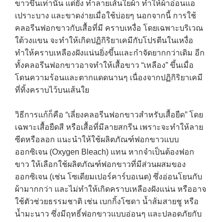
ขาวขึ้นเท่านั้น แต่ยัง ทำลายเส้นใยผ้า ทำให้ผ้าอ่อนแอ
เปราะบาง และขาดง่ายเมื่อใช้บ่อยๆ นอกจากนี้ การใช้
คลอรีนฟอกขาวกับเสื้อที่มี คราบเหงื่อ โดยเฉพาะบริเวณ
ใต้วงแขน จะทำให้เกิดปฏิกิริยาเคมีกับโปรตีนในเหงื่อ
ทำให้คราบเหลืองฝังแน่นยิ่งขึ้นและกำจัดยากกว่าเดิม อีก
ทั้งคลอรีนฟอกขาวอาจทำให้เสื้อขาว “เหลือง” ขึ้นเมื่อ
โดนความร้อนและตากแดดนานๆ เนื่องจากปฏิกิริยาเคมี
ที่ทิ้งคราบไว้บนเส้นใย
วิธีการแก้ก็คือ “เลี่ยงคลอรีนฟอกขาวสำหรับเสื้อยืด” โดย
เฉพาะเสื้อยืดสี หรือเสื้อที่มีลายสกรีน เพราะจะทำให้ลาย
ซีดหรือลอก แนะนำให้ใช้ผลิตภัณฑ์ฟอกขาวแบบ
ออกซิเจน (Oxygen Bleach) แทน หากจำเป็นต้องฟอก
ขาว ให้เลือกใช้ผลิตภัณฑ์ฟอกขาวที่มีส่วนผสมของ
ออกซิเจน (เช่น โซเดียมเปอร์คาร์บอเนต) ซึ่งอ่อนโยนกับ
ผ้ามากกว่า และไม่ทำให้เกิดคราบเหลืองฝังแน่น หรืออาจ
ใช้ตัวช่วยธรรมชาติ เช่น เบกกิ้งโซดา น้ำส้มสายชู หรือ
น้ำมะนาว ซึ่งมีฤทธิ์ฟอกขาวแบบอ่อนๆ และปลอดภัยกับ