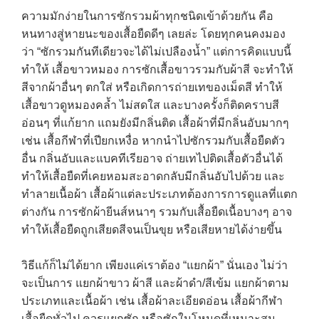
ความมักง่ายในการซักรวมผ้าทุกชนิดเข้าด้วยกัน คือ
หนทางสู่หายนะของเสื้อยืดดีๆ เลยล่ะ โดยทุกคนคงมอง
ว่า “ซักรวมกันทีเดียวจะได้ไม่เปลืองน้ำ” แต่การคิดแบบนี้
ทำให้ เสื้อขาวหมอง การซักเสื้อขาวรวมกับผ้าสี จะทำให้
สีจากผ้าอื่นๆ ตกใส่ หรือเกิดการถ่ายเทของเม็ดสี ทำให้
เสื้อขาวดูหมองคล้ำ ไม่สดใส และบางครั้งก็ติดคราบสี
อ่อนๆ ที่แก้ยาก แถมยังมีกลิ่นติด เสื้อผ้าที่มีกลิ่นอับมากๆ
เช่น เสื้อกีฬาที่เปียกเหงื่อ หากนำไปซักรวมกับเสื้อยืดตัว
อื่น กลิ่นอับและแบคทีเรียอาจ ถ่ายเทไปติดเสื้อตัวอื่นได้
ทำให้เสื้อยืดที่เคยหอมสะอาดกลับมีกลิ่นอับไปด้วย และ
ทำลายเนื้อผ้า เสื้อผ้าแต่ละประเภทต้องการการดูแลที่แตก
ต่างกัน การซักผ้ายีนส์หนาๆ รวมกับเสื้อยืดเนื้อบางๆ อาจ
ทำให้เสื้อยืดถูกเสียดสีจนเป็นขุย หรือเสียหายได้ง่ายขึ้น
วิธีแก้ก็ไม่ได้ยาก เพียงแค่เราต้อง “แยกผ้า” นั่นเอง ไม่ว่า
จะเป็นการ แยกผ้าขาว ผ้าสี และผ้าดำ/สีเข้ม แยกผ้าตาม
ประเภทและเนื้อผ้า เช่น เสื้อผ้าละเอียดอ่อน เสื้อผ้ากีฬา
เสื้อยืดทั่วไป ควรแยกซัก หรือซักในโหมดที่เหมาะสม