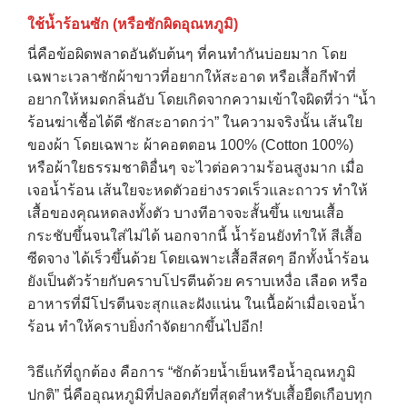
ใช้น้ำร้อนซัก (หรือซักผิดอุณหภูมิ)
นี่คือข้อผิดพลาดอันดับต้นๆ ที่คนทำกันบ่อยมาก โดย
เฉพาะเวลาซักผ้าขาวที่อยากให้สะอาด หรือเสื้อกีฬาที่
อยากให้หมดกลิ่นอับ โดยเกิดจากความเข้าใจผิดที่ว่า “น้ำ
ร้อนฆ่าเชื้อได้ดี ซักสะอาดกว่า” ในความจริงนั้น เส้นใย
ของผ้า โดยเฉพาะ ผ้าคอตตอน 100% (Cotton 100%)
หรือผ้าใยธรรมชาติอื่นๆ จะไวต่อความร้อนสูงมาก เมื่อ
เจอน้ำร้อน เส้นใยจะหดตัวอย่างรวดเร็วและถาวร ทำให้
เสื้อของคุณหดลงทั้งตัว บางทีอาจจะสั้นขึ้น แขนเสื้อ
กระชับขึ้นจนใส่ไม่ได้ นอกจากนี้ น้ำร้อนยังทำให้ สีเสื้อ
ซีดจาง ได้เร็วขึ้นด้วย โดยเฉพาะเสื้อสีสดๆ อีกทั้งน้ำร้อน
ยังเป็นตัวร้ายกับคราบโปรตีนด้วย คราบเหงื่อ เลือด หรือ
อาหารที่มีโปรตีนจะสุกและฝังแน่น ในเนื้อผ้าเมื่อเจอน้ำ
ร้อน ทำให้คราบยิ่งกำจัดยากขึ้นไปอีก!
วิธีแก้ที่ถูกต้อง คือการ “ซักด้วยน้ำเย็นหรือน้ำอุณหภูมิ
ปกติ” นี่คืออุณหภูมิที่ปลอดภัยที่สุดสำหรับเสื้อยืดเกือบทุก