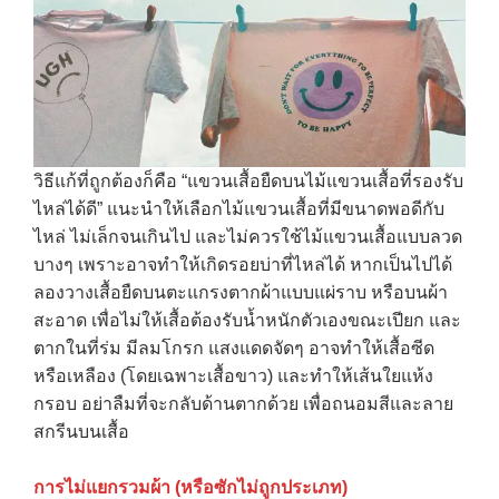
วิธีแก้ที่ถูกต้องก็คือ “แขวนเสื้อยืดบนไม้แขวนเสื้อที่รองรับ
ไหล่ได้ดี” แนะนำให้เลือกไม้แขวนเสื้อที่มีขนาดพอดีกับ
ไหล่ ไม่เล็กจนเกินไป และไม่ควรใช้ไม้แขวนเสื้อแบบลวด
บางๆ เพราะอาจทำให้เกิดรอยบ่าที่ไหล่ได้ หากเป็นไปได้
ลองวางเสื้อยืดบนตะแกรงตากผ้าแบบแผ่ราบ หรือบนผ้า
สะอาด เพื่อไม่ให้เสื้อต้องรับน้ำหนักตัวเองขณะเปียก และ
→
ตากในที่ร่ม มีลมโกรก แสงแดดจัดๆ อาจทำให้เสื้อซีด
หรือเหลือง (โดยเฉพาะเสื้อขาว) และทำให้เส้นใยแห้ง
CONTACT US
กรอบ อย่าลืมที่จะกลับด้านตากด้วย เพื่อถนอมสีและลาย
สกรีนบนเสื้อ
การไม่แยกรวมผ้า (หรือซักไม่ถูกประเภท)