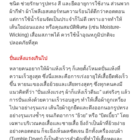
ชนิด ช่วยรักษารูปทรง สี และยืดอายุการใช้งาน ส่วนพวก
ผ้ากีฬา ผ้าโพลีเอสเตอร์ทนความร้อนได้ดีกว่าคอตตอน
แต่การใช้น้ำร้อนจัดเป็นประจำก็ไม่ดี เพราะอาจทำให้
เส้นใยอ่อนแอลง หรือคุณสมบัติพิเศษ (เช่น Moisture-
Wicking) เสื่อมสภาพได้ ควรใช้น้ำอุณหภูมิปกติจะ
ปลอดภัยที่สุด
ปั่นแห้งแรงเกินไป
หลายคนอยากให้ผ้าแห้งเร็วๆ ก็เลยตั้งโหมดปั่นแห้งที่
ความเร็วสูงสุด ซึ่งนี่แหละคือการเร่งอายุให้เสื้อยืดพังเร็ว
ขึ้น หายนะของเสื้อย้วยและเสียทรงสุดๆ ซึ่งทุกคนคงมี
แนวคิดที่ว่า “ปั่นแห้งแรงๆ ผ้าก็แห้งเร็วดีนะ” แต่จริงๆ แล้ว
การปั่นแห้งด้วยความเร็วรอบสูงๆ ทำให้เสื้อผ้าถูกเหวี่ยง
ไปมาอย่างรุนแรง เส้นใยผ้าถูกยืดและดึงออกนอกรูปทรง
อย่างรุนแรงซ้ำๆ จนเกิดอาการ “ย้วย” หรือ “บิดเบี้ยว” โดย
เฉพาะบริเวณคอเสื้อและชายเสื้อ ยิ่งถ้าเป็นผ้าที่ย้วยง่าย
อย่างคอตตอน ก็จะยิ่งเห็นผลชัดเจน อีกทั้งเครื่องอบผ้า
(Tumble Dryer) ก็เป็นตัวการสำคัญที่ทำให้เสื้อหดและ