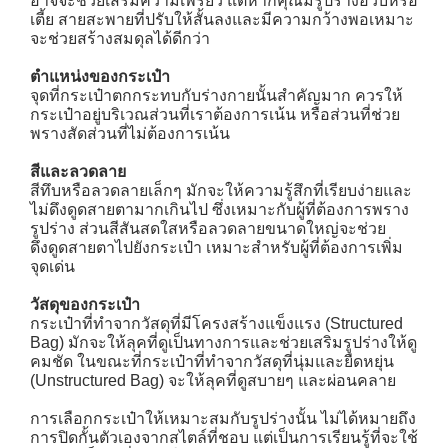
อาจจะช่วยเสริมความเพรียว แต่หากคุณมีรูปร่างอวบหรือ
CONTACT US
เตี้ย สายสะพายที่ปรับให้สั้นลงและมีความกว้างพอเหมาะ
จะช่วยสร้างสมดุลได้ดีกว่า
ตำแหน่งของกระเป๋า
จุดที่กระเป๋าตกกระทบกับร่างกายนั้นสำคัญมาก ควรให้
กระเป๋าอยู่บริเวณส่วนที่เราต้องการเน้น หรือส่วนที่ช่วย
พรางสัดส่วนที่ไม่ต้องการเน้น
สีและลวดลาย
สีทึบหรือลวดลายเล็กๆ มักจะให้ความรู้สึกที่เรียบง่ายและ
ไม่ดึงดูดสายตามากเกินไป ซึ่งเหมาะกับผู้ที่ต้องการพราง
รูปร่าง ส่วนสีสันสดใสหรือลวดลายขนาดใหญ่จะช่วย
ดึงดูดสายตาไปยังกระเป๋า เหมาะสำหรับผู้ที่ต้องการเพิ่ม
จุดเด่น
วัสดุของกระเป๋า
กระเป๋าที่ทำจากวัสดุที่มีโครงสร้างแข็งแรง (Structured
Bag) มักจะให้ลุคที่ดูเป็นทางการและช่วยเสริมรูปร่างให้ดู
คมชัด ในขณะที่กระเป๋าที่ทำจากวัสดุที่นุ่มและยืดหยุ่น
(Unstructured Bag) จะให้ลุคที่ดูสบายๆ และผ่อนคลาย
การเลือกกระเป๋าให้เหมาะสมกับรูปร่างนั้น ไม่ได้หมายถึง
การปิดกั้นตัวเองจากสไตล์ที่ชอบ แต่เป็นการเรียนรู้ที่จะใช้