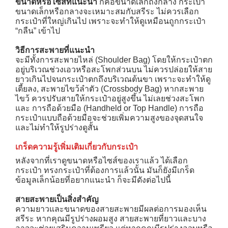
ขนาดหรือไซส์ที่แนะนำ
ก็คือขนาดเล็กถึงกลาง กระเป๋า
ขนาดเล็กหรือกลางจะเหมาะสมกับสรีระ ไม่ควรเลือก
กระเป๋าที่ใหญ่เกินไป เพราะจะทำให้ดูเหมือนถูกกระเป๋า
“กลืน” เข้าไป
วิธีการสะพายที่แนะนำ
จะมีทั้งการสะพายไหล่ (Shoulder Bag) โดยให้กระเป๋าตก
อยู่บริเวณช่วงเอวหรือสะโพกส่วนบน ไม่ควรปล่อยให้สาย
ยาวเกินไปจนกระเป๋าตกถึงบริเวณต้นขา เพราะจะทำให้ดู
เตี้ยลง, สะพายไขว้ลำตัว (Crossbody Bag) หากสะพาย
ไขว้ ควรปรับสายให้กระเป๋าอยู่สูงขึ้น ไม่เลยช่วงสะโพก
และ การถือด้วยมือ (Handheld or Top Handle) การถือ
กระเป๋าแบบถือด้วยมือจะช่วยเพิ่มความสูงของจุดสนใจ
และไม่ทำให้รูปร่างดูสั้น
เกร็ดความรู้เพิ่มเติมเกี่ยวกับกระเป๋า
หลังจากที่เราดูขนาดหรือไซส์ของเราแล้ว ได้เลือก
กระเป๋า ทรงกระเป๋าที่ต้องการแล้วนั้น มันก็ยังมีเกร็ด
ข้อมูลเล็กน้อยที่อยากแนะนำ ก็จะมีดังต่อไปนี้
สายสะพายเป็นสิ่งสำคัญ
ความยาวและขนาดของสายสะพายมีผลต่อการมองเห็น
→
สรีระ หากคุณมีรูปร่างผอมสูง สายสะพายที่ยาวและบาง