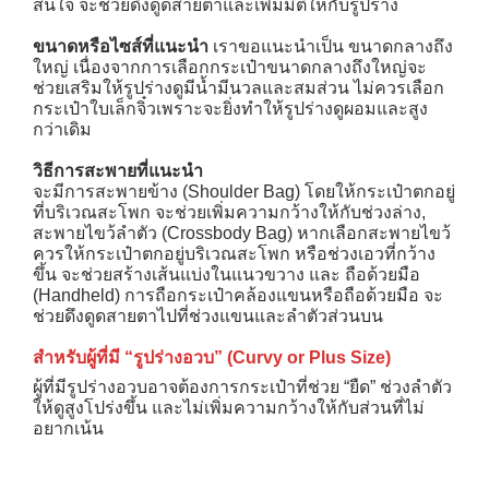
สนใจ จะช่วยดึงดูดสายตาและเพิ่มมิติให้กับรูปร่าง
ขนาดหรือไซส์ที่แนะนำ
เราขอแนะนำเป็น ขนาดกลางถึง
ใหญ่ เนื่องจากการเลือกกระเป๋าขนาดกลางถึงใหญ่จะ
ช่วยเสริมให้รูปร่างดูมีน้ำมีนวลและสมส่วน ไม่ควรเลือก
กระเป๋าใบเล็กจิ๋วเพราะจะยิ่งทำให้รูปร่างดูผอมและสูง
กว่าเดิม
วิธีการสะพายที่แนะนำ
จะมีการสะพายข้าง (Shoulder Bag) โดยให้กระเป๋าตกอยู่
ที่บริเวณสะโพก จะช่วยเพิ่มความกว้างให้กับช่วงล่าง,
สะพายไขว้ลำตัว (Crossbody Bag) หากเลือกสะพายไขว้
ควรให้กระเป๋าตกอยู่บริเวณสะโพก หรือช่วงเอวที่กว้าง
ขึ้น จะช่วยสร้างเส้นแบ่งในแนวขวาง และ ถือด้วยมือ
(Handheld) การถือกระเป๋าคล้องแขนหรือถือด้วยมือ จะ
ช่วยดึงดูดสายตาไปที่ช่วงแขนและลำตัวส่วนบน
สำหรับผู้ที่มี “รูปร่างอวบ” (
Curvy or Plus Size)
ผู้ที่มีรูปร่างอวบอาจต้องการกระเป๋าที่ช่วย “ยืด” ช่วงลำตัว
ให้ดูสูงโปร่งขึ้น และไม่เพิ่มความกว้างให้กับส่วนที่ไม่
อยากเน้น