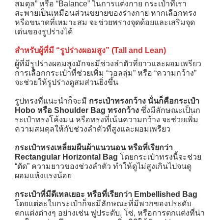
สมดุล” หรือ “Balance” ในการแต่งกาย กระเป๋าที่เรา
สะพายเป็นเหมือนส่วนขยายของร่างกาย หากเลือกทรง
หรือขนาดที่เหมาะสม จะช่วยพรางจุดด้อยและเสริมจุด
เด่นของรูปร่างได้
สำหรับผู้ที่มี “รูปร่างผอมสูง” (
Tall and Lean)
ผู้ที่มีรูปร่างผอมสูงมักจะมีช่วงลำตัวที่ยาวและผอมเพรียว
การเลือกกระเป๋าที่ช่วยเพิ่ม “วอลลุ่ม” หรือ “ความกว้าง”
จะช่วยให้รูปร่างดูสมส่วนยิ่งขึ้น
รูปทรงที่แนะนำก็จะมี
กระเป๋าทรงกว้าง นั่นก็คือกระเป๋า
Hobo หรือ Shoulder Bag ทรงกว้าง
ซึ่งมีลักษณะเป็นก
ระเป๋าทรงโค้งมน หรือทรงที่เน้นความกว้าง จะช่วยเพิ่ม
ความสมดุลให้กับช่วงลำตัวที่สูงและผอมเพรียว
กระเป๋าทรงเหลี่ยมผืนผ้าแนวนอน หรือที่เรียกว่า
Rectangular Horizontal Bag
โดยกระเป๋าทรงนี้จะช่วย
“ตัด” ความยาวของช่วงลำตัว ทำให้ดูไม่สูงเกินไปจนดู
ผอมแห้งแรงน้อย
กระเป๋าที่มีดีเทลเยอะ หรือที่เรียกว่า Embellished Bag
โดยแต่ละใบกระเป๋าก็จะมีลักษณะที่มีพวกของประดับ
ตกแต่งต่างๆ อย่างเช่น พู่ประดับ, โซ่, หรือการตกแต่งที่น่า