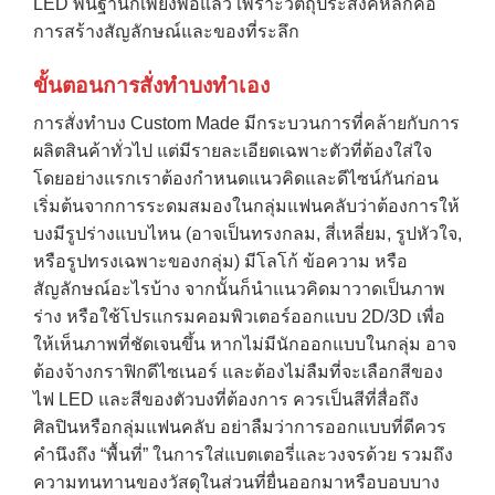
LED พื้นฐานก็เพียงพอแล้ว เพราะวัตถุประสงค์หลักคือ
การสร้างสัญลักษณ์และของที่ระลึก
ขั้นตอนการสั่งทำบงทำเอง
การสั่งทำบง Custom Made มีกระบวนการที่คล้ายกับการ
ผลิตสินค้าทั่วไป แต่มีรายละเอียดเฉพาะตัวที่ต้องใส่ใจ
โดยอย่างแรกเราต้องกำหนดแนวคิดและดีไซน์กันก่อน
เริ่มต้นจากการระดมสมองในกลุ่มแฟนคลับว่าต้องการให้
บงมีรูปร่างแบบไหน (อาจเป็นทรงกลม, สี่เหลี่ยม, รูปหัวใจ,
หรือรูปทรงเฉพาะของกลุ่ม) มีโลโก้ ข้อความ หรือ
สัญลักษณ์อะไรบ้าง จากนั้นก็นำแนวคิดมาวาดเป็นภาพ
ร่าง หรือใช้โปรแกรมคอมพิวเตอร์ออกแบบ 2D/3D เพื่อ
ให้เห็นภาพที่ชัดเจนขึ้น หากไม่มีนักออกแบบในกลุ่ม อาจ
ต้องจ้างกราฟิกดีไซเนอร์ และต้องไม่ลืมที่จะเลือกสีของ
ไฟ LED และสีของตัวบงที่ต้องการ ควรเป็นสีที่สื่อถึง
ศิลปินหรือกลุ่มแฟนคลับ อย่าลืมว่าการออกแบบที่ดีควร
คำนึงถึง “พื้นที่” ในการใส่แบตเตอรี่และวงจรด้วย รวมถึง
ความทนทานของวัสดุในส่วนที่ยื่นออกมาหรือบอบบาง