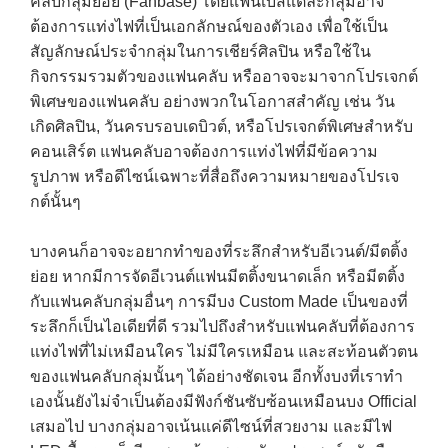
คลับกลุ่มย่อย (Fanbase) โดยแฟนเบสแต่ละกลุ่มอาจ
ต้องการแท่งไฟที่เป็นเอกลักษณ์ของตัวเอง เพื่อใช้เป็น
สัญลักษณ์ประจำกลุ่มในการเชียร์ศิลปิน หรือใช้ใน
กิจกรรมรวมตัวของแฟนคลับ หรืออาจจะมาจากโปรเจกต์
พิเศษของแฟนคลับ อย่างพวกในโอกาสสำคัญ เช่น วัน
เกิดศิลปิน, วันครบรอบเดบิวต์, หรือโปรเจกต์พิเศษสำหรับ
คอนเสิร์ต แฟนคลับอาจต้องการแท่งไฟที่มีข้อความ
รูปภาพ หรือดีไซน์เฉพาะที่สื่อถึงความหมายของโปรเจ
กต์นั้นๆ
บางคนก็อาจจะอยากทำของที่ระลึกสำหรับอีเวนต์/มีตติ้ง
ย่อย หากมีการจัดอีเวนต์แฟนมีตติ้งขนาดเล็ก หรือมีตติ้ง
กับแฟนคลับกลุ่มอื่นๆ การมีบง Custom Made เป็นของที่
ระลึกก็เป็นไอเดียที่ดี รวมไปถึงสำหรับแฟนคลับที่ต้องการ
แท่งไฟที่ไม่เหมือนใคร ไม่มีใครเหมือน และสะท้อนตัวตน
ของแฟนคลับกลุ่มนั้นๆ ได้อย่างชัดเจน อีกทั้งบงที่เราทำ
เองนั้นยังไม่จำเป็นต้องมีฟังก์ชันซับซ้อนเหมือนบง Official
เสมอไป บางกลุ่มอาจเน้นแค่ดีไซน์ที่สวยงาม และมีไฟ