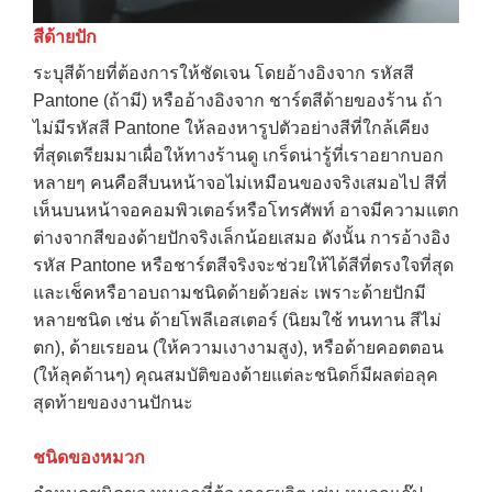
สีด้ายปัก
ระบุสีด้ายที่ต้องการให้ชัดเจน โดยอ้างอิงจาก รหัสสี
Pantone (ถ้ามี) หรืออ้างอิงจาก ชาร์ตสีด้ายของร้าน ถ้า
ไม่มีรหัสสี Pantone ให้ลองหารูปตัวอย่างสีที่ใกล้เคียง
ที่สุดเตรียมมาเผื่อให้ทางร้านดู เกร็ดน่ารู้ที่เราอยากบอก
หลายๆ คนคือสีบนหน้าจอไม่เหมือนของจริงเสมอไป สีที่
เห็นบนหน้าจอคอมพิวเตอร์หรือโทรศัพท์ อาจมีความแตก
ต่างจากสีของด้ายปักจริงเล็กน้อยเสมอ ดังนั้น การอ้างอิง
รหัส Pantone หรือชาร์ตสีจริงจะช่วยให้ได้สีที่ตรงใจที่สุด
และเช็คหรือาอบถามชนิดด้ายด้วยล่ะ เพราะด้ายปักมี
หลายชนิด เช่น ด้ายโพลีเอสเตอร์ (นิยมใช้ ทนทาน สีไม่
ตก), ด้ายเรยอน (ให้ความเงางามสูง), หรือด้ายคอตตอน
(ให้ลุคด้านๆ) คุณสมบัติของด้ายแต่ละชนิดก็มีผลต่อลุค
สุดท้ายของงานปักนะ
ชนิดของหมวก