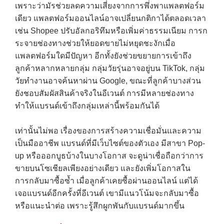
เพราะว่ามัรช่วยลดความเสี่ยงจากการพึ่งพาแพลตฟอร์ม
เดียว แพลตฟอร์มออนไลน์อาจเปลี่ยนกติกาได้ตลอดเวลา
เช่น Shopee ปรับอัลกอริทึมหรือเพิ่มค่าธรรมเนียม การก
ระจายช่องทางช่วยให้ยอดขายไม่หยุดชะงักเมื่อ
แพลตฟอร์มใดมีปัญหา อีกทั้งยังช่วยขยายการเข้าถึง
ลูกค้าหลากหลายกลุ่ม กลุ่มวัยรุ่นอาจอยู่บน TikTok, กลุ่ม
วัยทำงานอาจค้นหาผ่าน Google, ขณะที่ลูกค้าบางส่วน
ยังชอบสัมผัสสินค้าจริงในอีเวนต์ การมีหลายช่องทาง
ทำให้แบรนด์เข้าถึงกลุ่มเหล่านี้พร้อมกันได้
เท่านั้นไม่พอ เรื่องของการสร้างความเชื่อมั่นและความ
เป็นมืออาชีพ แบรนด์ที่มีเว็บไซต์ของตัวเอง มีสาขา Pop-
up หรือออกบูธบ้างในบางโอกาส จะดูน่าเชื่อถือกว่าการ
ขายบนโซเชียลเพียงอย่างเดียว และยังเพิ่มโอกาสใน
การกลับมาซื้อซ้ำ เมื่อลูกค้าเคยซื้อผ่านออนไลน์ แต่ได้
เจอแบรนด์อีกครั้งที่อีเวนต์ เขามีแนวโน้มจะกลับมาซื้อ
หรือแนะนำต่อ เพราะรู้สึกผูกพันกับแบรนด์มากขึ้น