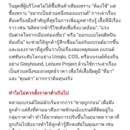
→
ในยุคที่ผู้บริโภคไม่ได้ซื้อสินค้าเพียงเพราะ “ต้องใช้” แต่
ซื้อเพราะ “อยากเป็นส่วนหนึ่งของแบรนด์” การเล่าเรื่อง
CONTACT US
คือเครื่องมือสำคัญที่สุดในการเพิ่มมูลค่ารับรู้ เสื้อที่มีเรื่อง
ราว เช่น “ผลิตจากผ้ารีไซเคิลเพื่อสิ่งแวดล้อม”, “แรง
บันดาลใจจากเมืองท่องเที่ยว” หรือ “ออกแบบโดยศิลปิน
ท้องถิ่น” จะช่วยให้ลูกค้ารู้สึกเชื่อมโยงกับแบรนด์มากขึ้น
และมองราคาที่สูงขึ้นว่าเป็นเรื่องสมเหตุสมผล แบรนด์
แฟชั่นระดับโลกอย่าง Uniqlo, COS, หรือแบรนด์ท้องถิ่น
อย่าง Greyhound, Leisure Project ล้วนใช้การเล่าเรื่อง
เป็นส่วนหนึ่งของกลยุทธ์ราคา เพื่อให้เสื้อยืดดูมี “ที่มา”
และ “คุณค่า” มากกว่าต้นทุนจริง
ทำไมไม่ควรตั้งราคาต่ำเกินไป
หลายแบรนด์ใหม่มักเริ่มจากการ “ขายถูกก่อน” เพื่อดึง
ลูกค้า แต่สิ่งที่ตามมาคือภาพลักษณ์แบรนด์ที่ติดอยู่ใน
กลุ่มราคาต่ำ ทำให้ยากต่อการปรับขึ้นในอนาคต ราคาที่
ถูกเกินไปยังอาจทำให้ลูกค้ารู้สึกสงสัยในคุณภาพ เช่น