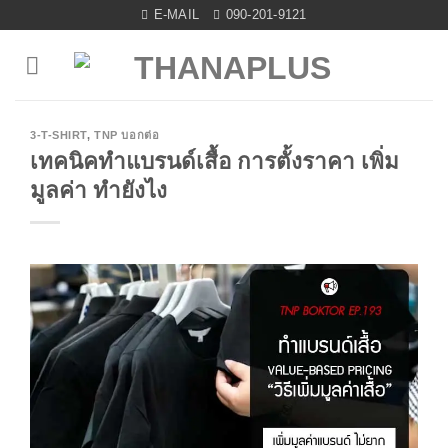
Skip
E-MAIL
090-201-9121
to
content
3-T-SHIRT
,
TNP บอกต่อ
เทคนิคทำแบรนด์เสื้อ การตั้งราคา เพิ่ม
มูลค่า ทำยังไง