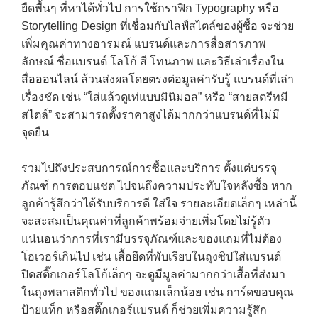
ยืดพื้นๆ ที่หาได้ทั่วไป การใช้กราฟิก Typography หรือ
Storytelling Design ที่เชื่อมกับไลฟ์สไตล์ของผู้ซื้อ จะช่วย
เพิ่มคุณค่าทางอารมณ์ แบรนด์และการสื่อสารภาพ
ลักษณ์ ชื่อแบรนด์ โลโก้ สี โทนภาพ และวิธีเล่าเรื่องใน
สื่อออนไลน์ ล้วนส่งผลโดยตรงต่อมูลค่ารับรู้ แบรนด์ที่เล่า
เรื่องชัด เช่น “ใส่แล้วดูเท่แบบมินิมอล” หรือ “สายสตรีทมี
สไตล์” จะสามารถตั้งราคาสูงได้มากกว่าแบรนด์ที่ไม่มี
จุดยืน
รวมไปถึงประสบการณ์การซื้อและบริการ ตั้งแต่บรรจุ
ภัณฑ์ การตอบแชต ไปจนถึงความประทับใจหลังซื้อ หาก
ลูกค้ารู้สึกว่าได้รับบริการดี ใส่ใจ รายละเอียดเล็กๆ เหล่านี้
จะสะสมเป็นคุณค่าที่ลูกค้าพร้อมจ่ายเพิ่มโดยไม่รู้ตัว
แน่นอนว่าการที่เรามีบรรจุภัณฑ์และของแถมที่ไม่ต้อง
โอเวอร์เกินไป เช่น เสื้อยืดที่พับเรียบในถุงซิปใส่แบรนด์
ปิดสติ๊กเกอร์โลโก้เล็กๆ จะดูมีมูลค่ามากกว่าเสื้อที่ส่งมา
ในถุงพลาสติกทั่วไป ของแถมเล็กน้อย เช่น การ์ดขอบคุณ
ป้ายแท็ก หรือสติ๊กเกอร์แบรนด์ ก็ช่วยเพิ่มความรู้สึก