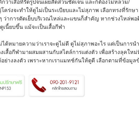
ดีกว่าเสื้อที่รัดรูปจนเผยสัดส่วนชัดเจน และก็ต้องไม่หลวม/
ญ่โคร่งจะทำให้ดูไม่เป็นระเบียบและไม่สุภาพ เลือกทรงที่รักษา
ิดๆ ว่าการตัดเย็บบริเวณไหล่และแขนก็สำคัญ หากช่วงไหล่พอด
เนี้ยบขึ้น แม้จะเป็นเสื้อกีฬา
่ได้หมายความว่าเราจะดูไม่ดี ดูไม่สุภาพอะไร แต่เป็นการน
ื้อกีฬามาผสมผสานกับสไตล์การแต่งตัว เพื่อสร้างลุคใหม่ที
ย่างลงตัว เพราะหากเราแมทช์กันให้ดูดี เลือกตามที่ข้อมูลข