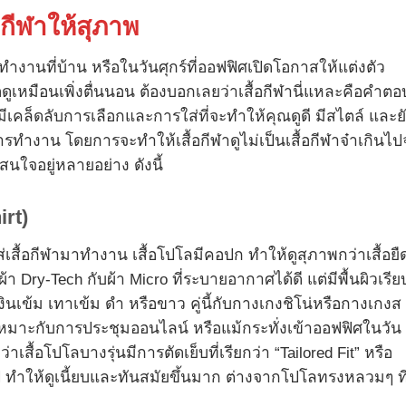
อกีฬาให้สุภาพ
ำงานที่บ้าน หรือในวันศุกร์ที่ออฟฟิศเปิดโอกาสให้แต่งตัว
ดูเหมือนเพิ่งตื่นนอน ต้องบอกเลยว่าเสื้อกีฬานี่แหละคือคำตอบ
นมีเคล็ดลับการเลือกและการใส่ที่จะทำให้คุณดูดี มีสไตล์ และย
งาน โดยการจะทำให้เสื้อกีฬาดูไม่เป็นเสื้อกีฬาจ๋าเกินไ
สนใจอยู่หลายอย่าง ดังนี้
irt)
ใส่เสื้อกีฬามาทำงาน เสื้อโปโลมีคอปก ทำให้ดูสุภาพกว่าเสื้อยื
ผ้า Dry-Tech กับผ้า Micro ที่ระบายอากาศได้ดี แต่มีพื้นผิวเรีย
งินเข้ม เทาเข้ม ดำ หรือขาว คู่นี้กับกางเกงชิโน่หรือกางเกงส
 เหมาะกับการประชุมออนไลน์ หรือแม้กระทั่งเข้าออฟฟิศในวัน
สื้อโปโลบางรุ่นมีการตัดเย็บที่เรียกว่า “Tailored Fit” หรือ
่วไป ทำให้ดูเนี้ยบและทันสมัยขึ้นมาก ต่างจากโปโลทรงหลวมๆ ที