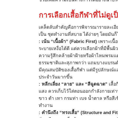
การเลือกเสื้อกีฬาที่ไม่ด
เคล็ดลับสำคัญคือการพิจารณารายละเอียดเ
เป็น ชุดทำงานที่สบาย ได้ง่ายๆ โดยมันก
:
เน้น “เนื้อผ้า” (
Fabric First)
เพราะเนื้อ
ระบายเหงื่อได้ดี แต่ควรเลือกผ้าที่มีพื้น
ความรู้สึกคล้ายผ้าฝ้ายหรือผ้าไหมพรมแต่ยั
ธรรมชาติและสุภาพกว่า แถมบางแบรนด์กีฬา
มีคุณสมบัติของเสื้อกีฬา แต่มีรูปลักษณ์แ
ประจำวันมากขึ้น
:
หลีกเลี่ยง “ลาย” และ “สีฉูดฉาด”
เสื้
แสง ควรเก็บไว้ใส่ตอนออกกำลังกายเท่านั้น
ขาว ดำ เทา กรมท่า เบจ น้ำตาล หรือสีเ
ทำงาน
:
คำนึงถึง “ทรงเสื้อ” (
Structure and Fit