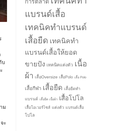
เทคนิคทำ
การตลาด
แบรนด์เสื้อ
เทคนิคทำแบรนด์
เสื้อยืด
ร
เทคนิคทำ
→
แบรนด์เสื้อให้ยอด
า
CONTACT US
กับ
เนื้อ
ขายปัง
เทคนิคแต่งตัว
จะ
ผ้า
เสื้อOversize
เสื้อPolo
เสื้อ Polo
เสื้อยืด
เสื้อกีฬา
เสื้อยืดทำ
เสื้อโปโล
แบรนด์
เสื้อยืด เนื้อผ้า
วาม
แต่งตัว
เสื้อโอเวอร์ไซส์
แบรนด์เสื้อ
า
โปโล
 จะ