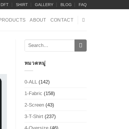
DFT
SHIRT
GALLERY
BLOG
FAQ
PRODUCTS
ABOUT
CONTACT
หมวดหมู่
0-ALL
(142)
1-Fabric
(158)
2-Screen
(43)
3-T-Shirt
(237)
4-Oversize
(46)