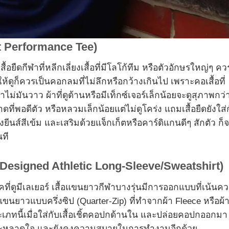
st Performance Tee)
้อยืดกีฬาที่หลีกเลี่ยงเสื้อที่มีโลโก้ทีม หรือตัวอักษรใหญ่ๆ คว
ห้ดูก็ควรเป็นคอกลมที่ไม่ลึกหรือกว้างเกินไป เพราะคอเสื้อที่
้าไม่มันวาว ผ้าที่ดูด้านหรือมีเท็กซ์เจอร์เล็กน้อยจะดูสุภาพกว่
ที่พอดีตัว หรือหลวมเล็กน้อยแต่ไม่ดูโคร่ง แถมเสื้อยืดยังใส่
ีนส์สีเข้ม และเสริมด้วยแจ็กเก็ตหรือคาร์ดิแกนดีๆ สักตัว ก็
นที
ซน์ (Designed Athletic Long-Sleeve/Sweatshirt)
ุคที่ดูมีเลเยอร์ เสื้อแขนยาวกีฬาบางรุ่นมีการออกแบบที่เน้นค
เสื้อแขนยาวแบบครึ่งซิป (Quarter-Zip) ที่ทำจากผ้า Fleece หรือผ้
ประเภทนี้เมื่อใส่กับเสื้อเชิ้ตคอปกด้านใน และปล่อยคอปกออกมา
าประหลาดใจ และยังคงความสบายในการทำงานอีกด้วย