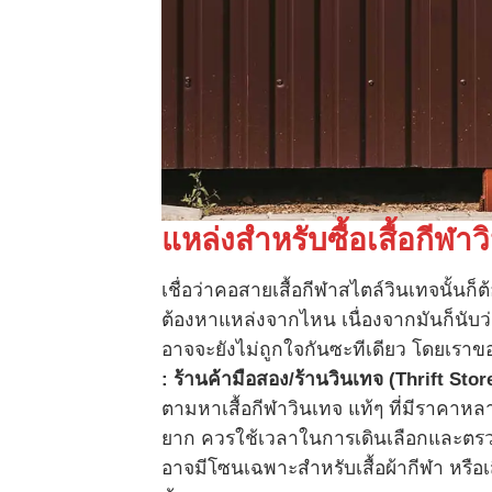
แหล่งสำหรับซื้อเสื้อกีฬาว
เชื่อว่าคอสายเสื้อกีฬาสไตล์วินเทจนั้นก็
ต้องหาแหล่งจากไหน เนื่องจากมันก็นับว
อาจจะยังไม่ถูกใจกันซะทีเดียว โดยเรา
: ร้านค้ามือสอง/ร้านวินเทจ (Thrift Sto
ตามหาเสื้อกีฬาวินเทจ แท้ๆ ที่มีราคาหล
ยาก ควรใช้เวลาในการเดินเลือกและตรวจ
อาจมีโซนเฉพาะสำหรับเสื้อผ้ากีฬา หรื