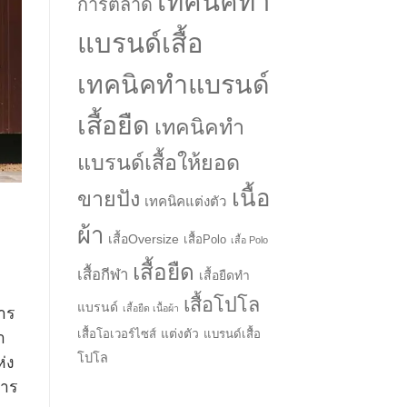
เทคนิคทำ
การตลาด
แบรนด์เสื้อ
เทคนิคทำแบรนด์
เสื้อยืด
เทคนิคทำ
แบรนด์เสื้อให้ยอด
เนื้อ
ขายปัง
เทคนิคแต่งตัว
→
ผ้า
เสื้อOversize
เสื้อPolo
เสื้อ Polo
CONTACT US
เสื้อยืด
เสื้อกีฬา
เสื้อยืดทำ
เสื้อโปโล
แบรนด์
เสื้อยืด เนื้อผ้า
การ
แต่งตัว
เสื้อโอเวอร์ไซส์
แบรนด์เสื้อ
า
โปโล
่ง
การ