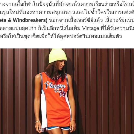
่างจากเสื้อกีฬาในปัจจุบันที่มักจะเน้นความเรียบง่ายหรือโทนส
กใจคนรุ่นใหม่ที่มองหาความสนุกสนานและไม่ซ้ำใครในการแต่งต
ckets & Windbreakers)
นอกจากเสื้อเจอร์ซีย์แล้ว เสื้อวอร์มแบ
ดลายแบบยุคเก่า ก็เป็นอีกหนึ่งไอเท็ม Vintage ที่ได้รับความน
ือใส่เป็นชุดเซ็ตเพื่อให้ได้ลุคสปอร์ตวินเทจแบบเต็มตัว