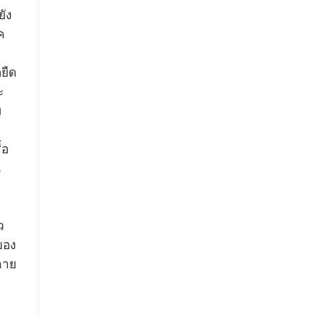
ยัง
ค
ยืด
ะ
บ
้อ
น
ว
ของ
กาย