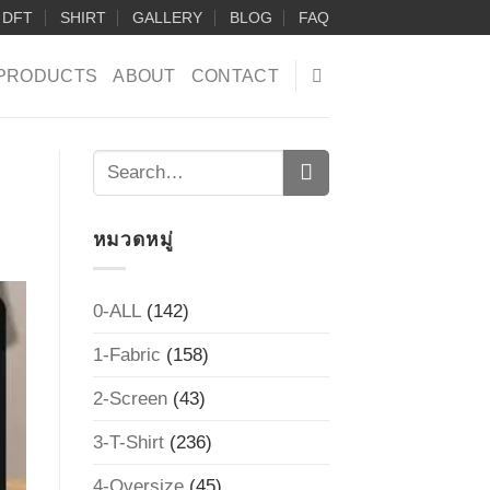
DFT
SHIRT
GALLERY
BLOG
FAQ
PRODUCTS
ABOUT
CONTACT
หมวดหมู่
0-ALL
(142)
1-Fabric
(158)
2-Screen
(43)
3-T-Shirt
(236)
4-Oversize
(45)