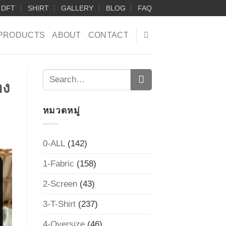
DFT
SHIRT
GALLERY
BLOG
FAQ
PRODUCTS
ABOUT
CONTACT
อง
หมวดหมู่
0-ALL
(142)
1-Fabric
(158)
2-Screen
(43)
3-T-Shirt
(237)
4-Oversize
(46)