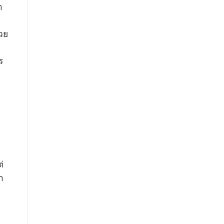
า
บ
วย
ร
่
ก