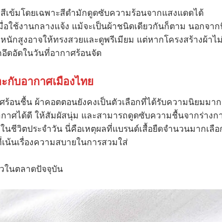
้อ สีเข้มโดยเฉพาะสีดำมักดูดซับความร้อนจากแสงแดดได้
นเมื่อใช้งานกลางแจ้ง แม้จะเป็นผ้าชนิดเดียวกันก็ตาม นอกจากน
้าน้ำหนักสูงอาจให้ทรงสวยและดูพรีเมียม แต่หากโครงสร้างผ้าไม
อึดอัดในวันที่อากาศร้อนจัด
าะกับอากาศเมืองไทย
าศร้อนชื้น ผ้าคอตตอนยังคงเป็นตัวเลือกที่ได้รับความนิยมมาก
อากาศได้ดี ให้สัมผัสนุ่ม และสามารถดูดซับความชื้นจากร่างก
ยในชีวิตประจำวัน นี่คือเหตุผลที่แบรนด์เสื้อยืดจำนวนมากเลือ
ที่เน้นเรื่องความสบายในการสวมใส่
ยวในตลาดปัจจุบัน