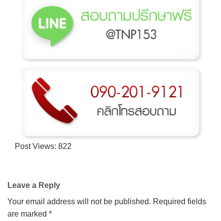
Post Views:
822
Leave a Reply
Your email address will not be published.
Required fields
are marked
*