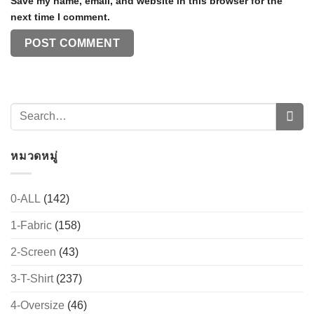
Save my name, email, and website in this browser for the
next time I comment.
หมวดหมู่
0-ALL
(142)
1-Fabric
(158)
2-Screen
(43)
3-T-Shirt
(237)
4-Oversize
(46)