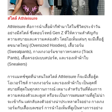
สไตล์ Athleisure
Athleisure คือการนำเสื้อผ้ากีฬามาใส่ในชีวิตประจำวัน
อย่างมีสไตล์ ซึ่งตอบโจทย์ Gen Z ที่ให้ความสำคัญกับ
ความสบายและความคล่องตัว โดยไอเท็มเด่นๆ จะมีเสื้อฮู้
ดขนาดใหญ่ (Oversized Hoodies), เสื้อวอร์ม
(Sweatpants), กางเกงวอร์มขายาวทรงตรง (Track
Pants), เสื้อครอปแบบสปอร์ต, และรองเท้าผ้าใบ
(Sneakers)
การแมทช์ชุดที่น่าสนใจสไตล์ Athleisure ก็จะมีเสื้อฮู้ด
โอเวอร์ไซส์ กางเกงวอร์ม และรองเท้าผ้าใบ เป็นลุคที่
สบายที่สุดในทุกสถานการณ์ เหมาะสำหรับวันที่ต้องการ
ความคล่องตัวและดูเท่ หรือจะเป็นการผสมผสานที่ดูไม่น่า
จะเข้ากัน แต่กลับลงตัวอย่างน่าประหลาดใจอย่าง กางเกง
วอร์มกับเสื้อเบลเซอร์ การนำไอเท็มที่ดูเป็นทางการอย่าง