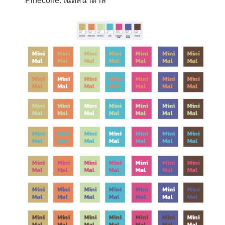
Pinecone: เฉดสีน้ำตาล