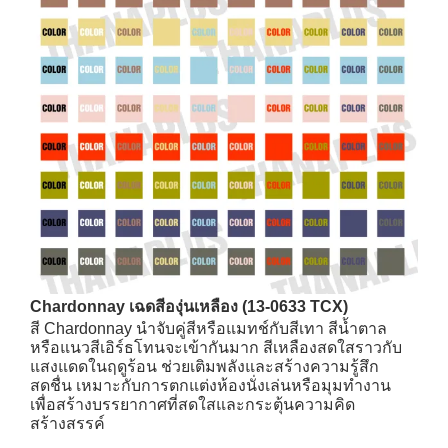
Chardonnay เฉดสีองุ่นเหลือง (13-0633 TCX)
สี Chardonnay นำจับคู่สีหรือแมทช์กับสีเทา สีน้ำตาล
หรือแนวสีเอิร์ธโทนจะเข้ากันมาก สีเหลืองสดใสราวกับ
แสงแดดในฤดูร้อน ช่วยเติมพลังและสร้างความรู้สึก
สดชื่น เหมาะกับการตกแต่งห้องนั่งเล่นหรือมุมทำงาน
เพื่อสร้างบรรยากาศที่สดใสและกระตุ้นความคิด
สร้างสรรค์