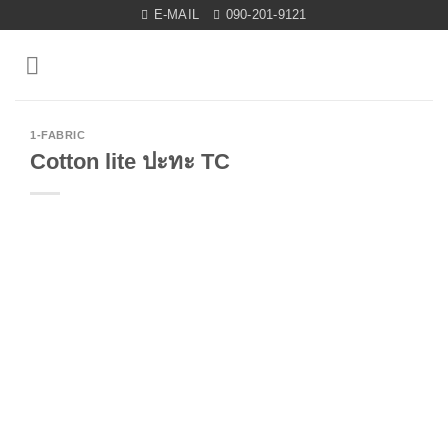
Skip
E-MAIL
090-201-9121
to
content
1-FABRIC
Cotton lite ปะทะ TC