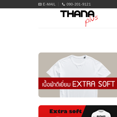
Skip
E-MAIL
090-201-9121
to
content