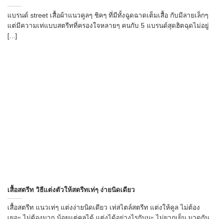
แบรนด์ street เสื้อผ้าแนวคูลๆ ชิคๆ ที่มีทั้งฉูดฉาดเต็มเสื้อ กับมีลายเล็กๆ
แต่มีความเท่แบบสตรีทที่ครองใจหลายๆ คนกับ 5 แบรนด์สุดฮิตฉุดไม่อยู่
[...]
เสื้อสตรีท วิธีแต่งตัวให้สตรีทเท่ๆ ง่ายนิดเดียว
เสื้อสตรีท แนวเท่ๆ แต่งง่ายนิดเดียว เท่สไตล์สตรีท แต่งให้คูล ไม่ต้อง
เยอะ ไม่ต้องมาก น้อยแต่คูลได้ แต่งได้อย่างไรกันนะ ไม่ยากเย็น มาดูกัน