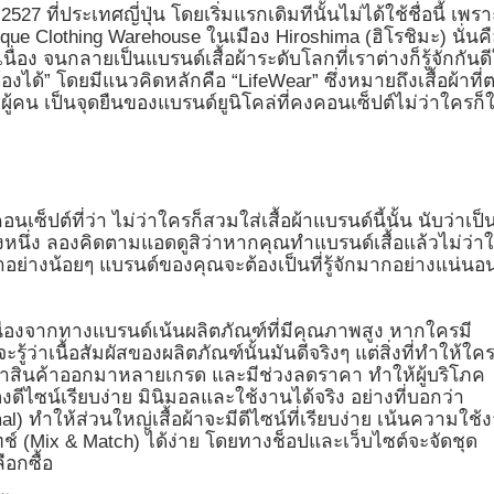
2527 ที่ประเทศญี่ปุ่น โดยเริ่มแรกเดิมทีนั้นไม่ได้ใช้ชื่อนี้ เพรา
Unique Clothing Warehouse ในเมือง Hiroshima (ฮิโรชิมะ) นั่นค
เนื่อง จนกลายเป็นแบรนด์เสื้อผ้าระดับโลกที่เราต่างก็รู้จักกันด
้องได้” โดยมีแนวคิดหลักคือ “LifeWear” ซึ่งหมายถึงเสื้อผ้าที่
น เป็นจุดยืนของแบรนด์ยูนิโคล่ที่คงคอนเซ็ปต์ไม่ว่าใครก็ใ
ปต์ที่ว่า ไม่ว่าใครก็สวมใส่เสื้อผ้าแบรนด์นี้นั้น นับว่าเป็
หนึ่ง ลองคิดตามแอดดูสิว่าหากคุณทำแบรนด์เสื้อแล้วไม่ว่า
าอย่างน้อยๆ แบรนด์ของคุณจะต้องเป็นที่รู้จักมากอย่างแน่นอ
นื่องจากทางแบรนด์เน้นผลิตภัณฑ์ที่มีคุณภาพสูง หากใครมี
จะรู้ว่าเนื้อสัมผัสของผลิตภัณฑ์นั้นมันดีจริงๆ แต่สิ่งที่ทำให้ใค
ได้ทำสินค้าออกมาหลายเกรด และมีช่วงลดราคา ทำให้ผู้บริโภค
ดีไซน์เรียบง่าย มินิมอลและใช้งานได้จริง อย่างที่บอกว่า
mal) ทำให้ส่วนใหญ่เสื้อผ้าจะมีดีไซน์ที่เรียบง่าย เน้นความใช้
 (Mix & Match) ได้ง่าย โดยทางช็อปและเว็บไซต์จะจัดชุด
ือกซื้อ