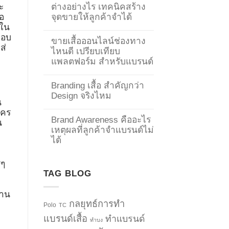
ต่างอย่างไร เทคนิคสร้าง
ะ
จุดขายให้ลูกค้าจำได้
ือ
ีใน
ตอบ
ขายเสื้อออนไลน์ช่องทาง
ส่
ไหนดี เปรียบเทียบ
แพลตฟอร์ม สำหรับแบรนด์
Branding เสื้อ สำคัญกว่า
Design จริงไหม
น
ใคร
Brand Awareness คืออะไร
น
เหตุผลที่ลูกค้าจำแบรนด์ไม่
ได้
รๆ
TAG BLOG
งาน
กลยุทธ์การทำ
Polo
TC
แบรนด์เสื้อ
ทำแบรนด์
ทำบง