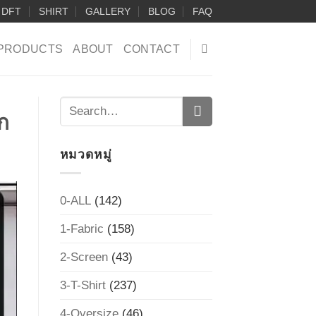
DFT
SHIRT
GALLERY
BLOG
FAQ
PRODUCTS
ABOUT
CONTACT
ลก
หมวดหมู่
0-ALL
(142)
1-Fabric
(158)
2-Screen
(43)
3-T-Shirt
(237)
4-Oversize
(46)