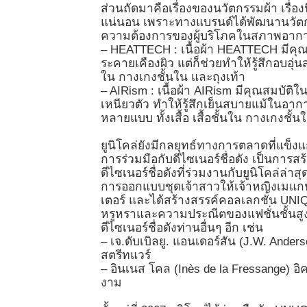
ส่วนถัดมาคือเรื่องของนวัตกรรมผ้า เรื่อง
แน่นอน เพราะทางแบรนด์ได้พัฒนานวัตกรรม
ความต้องการของผู้บริโภคในสภาพอากาศ
– HEATTECH : เนื้อผ้า HEATTECH มีคุณ
ระคายเคืองผิว แต่ก็ช่วยทำให้รู้สึกอบอุ่
ใน กางเกงชั้นใน และถุงเท้า
– AIRism : เนื้อผ้า AIRism มีคุณสมบัติใ
เหนียวตัว ทำให้รู้สึกเย็นสบายแม้ในอากาศ
หลายแบบ ทั้งเสื้อ เสื้อชั้นใน กางเกงช
ยูนิโคล่ยังมีกลยุทธ์ทางการตลาดที่แข็งแก
การร่วมมือกับดีไซเนอร์ชื่อดัง เป็นการ
ดีไซเนอร์ชื่อดังที่ร่วมงานกับยูนิโคล่ล่าสุ
การออกแบบชุดเจ้าสาวให้เจ้าหญิงเมแกน
เตอร์ และได้สร้างสรรค์คอลเลกชั่น UNI
หรูหราและความประณีตของแฟชั่นชั้นสูง 
ดีไซเนอร์ชื่อดังท่านอื่นๆ อีก เช่น
– เจ.ดับเบิลยู. แอนเดอร์สัน (J.W. Ande
สตรีทแวร์
– อินเนส โคล (Inès de la Fressange) 
งาม