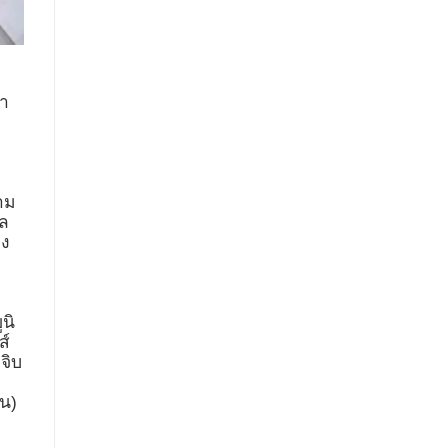
่า
วาม
อล
อง
นิ
ส์
จิบ
าน)