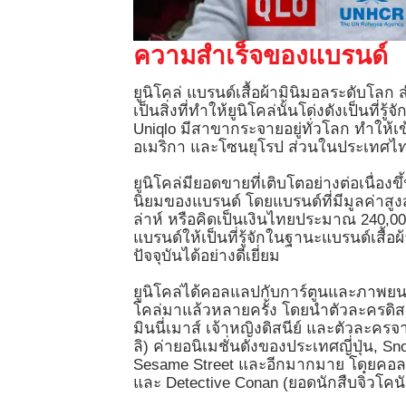
ความสำเร็จของแบรนด์
ยูนิโคล่ แบรนด์เสื้อผ้ามินิมอลระดับโลก
เป็นสิ่งที่ทำให้ยูนิโคล่นั้นโด่งดังเป็นที่ร
Uniqlo มีสาขากระจายอยู่ทั่วโลก ทำให้เข้
อเมริกา และโซนยุโรป ส่วนในประเทศไทย
ยูนิโคล่มียอดขายที่เติบโตอย่างต่อเนื่อง
นิยมของแบรนด์ โดยแบรนด์ที่มีมูลค่าสูงส
ล่าห์ หรือคิดเป็นเงินไทยประมาณ 240,00
แบรนด์ให้เป็นที่รู้จักในฐานะแบรนด์เสื
ปัจจุบันได้อย่างดีเยี่ยม
ยูนิโคล่ได้คอลแลปกับการ์ตูนและภาพยนตร
โคล่มาแล้วหลายครั้ง โดยนำตัวละครดิสนีย
มินนี่เมาส์ เจ้าหญิงดิสนีย์ และตัวละครจา
ลิ) ค่ายอนิเมชั่นดังของประเทศญี่ปุ่น, 
Sesame Street และอีกมากมาย โดยคอลเลคช
และ Detective Conan (ยอดนักสืบจิ๋วโคนัน