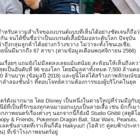
 สำหรับความสำเร็จของแบรนด์แบบที่เห็นได้อย่างชัดเจนก็ถือว
ู้จักกัน จนได้ขึ้นชื่อว่าเป็นแบรนด์เสื้อมินิมอลระดับโลก ปัจจุบัน
าถึงกลุ่มลูกค้าได้อย่างกว้างขวาง ไม่ว่าจะทั้งโซนเอเชีย,
นั้นมีมากถึง 67 สาขา (ตามข้อมูลเดือนพฤศจิกายน 2566)
ขึ้นเรื่อยๆ แถมยังไม่มีลดลงเลยแม้แต่น้อย สะท้อนให้เห็นถึงค
ุดเป็นอันดับที่ 96 ของโลก โดยมีมูลค่าทั้งหมด 7,500 ล้านด
0 ล้านบาท (ข้อมูลปี 2018) และยูนิโคล่ได้สร้างภาพลักษณ์ข
้อผ้าลำลองชั้นนำ ที่ตอบโจทย์ความต้องการของผู้บริโภคในยุค
์ดังมากมาย โดย Disney เป็นหนึ่งในค่ายใหญ่ที่ร่วมมือกับยู
์ที่เป็นที่รักของทุกคนมาออกแบบเป็นลายเสื้อ เช่น มิกกี้เมา
กภาพยนตร์เรื่องต่างๆ นอกจากนี้ก็ยังมี Studio Ghibli (สตูดิโอ
Snoopy & Friends, Pokemon Dragon Ball, Star Wars, Peanuts,
ั่นล่าสุดที่เราเห็นก็คือ Haikyuu!! (ไฮคิว!! คู่ตบฟ้าประท
) ที่เข้าโรงภาพยนตร์อยู่