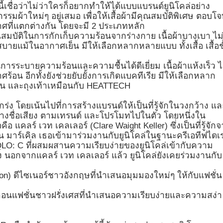
นี้เชื่อว่าไม่ว่าใครก็อยากทำให้ได้แบบแบรนด์ยูนิโคล่อย่าง
ผ้าใหม่ๆ อยู่เสมอ เพื่อให้เสื้อผ้ามีคุณสมบัติพิเศษ ตอบโจ
ที่แตกต่างกัน โดยจะมี 2 ประเภทหลัก
สมบัติในการกักเก็บความร้อนจากร่างกาย เนื้อผ้าบางเบา ไม
นสบายแม้ในอากาศเย็น มีให้เลือกหลากหลายแบบ ทั้งเสื้อ เสื้อช
นการระบายความร้อนและความชื้นได้ดีเยี่ยม เนื้อผ้าแห้งเร็ว ไ
ร้อน อีกทั้งยังช่วยยับยั้งการเกิดแบคทีเรีย มีให้เลือกหลาก
ั้นใน และถุงเท้าเหมือนกับ HEATTECH
ร่ง โดยเน้นไปที่การสร้างแบรนด์ให้เป็นที่รู้จักในวงกว้าง แล
สร้างชื่อเสียง ตามเทรนด์ และโปรโมทไปในตัว โดยหนึ่งใน
ดคือ แคลร์ เวท เคลเลอร์ (Clare Waight Keller) ซึ่งเป็นที่รู้จัก
 มาร์เคิล เธอเข้ามาร่วมงานกับยูนิโคล่ในฐานะครีเอทีฟไดเ
QLO: C ที่ผสมผสานความเรียบง่ายของยูนิโคล่เข้ากับความ
นอกจากแคลร์ เวท เคลเลอร์ แล้ว ยูนิโคล่ยังเคยร่วมงานกับ
rson) ดีไซเนอร์ชาวอังกฤษที่นำเสนอมุมมองใหม่ๆ ให้กับแฟชั่น
อิคอนแฟชั่นชาวฝรั่งเศสที่นำเสนอความเรียบง่ายและความสง่า