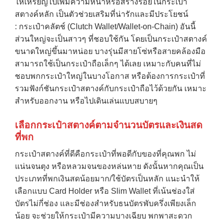
ให้เหรียญไปเพิ่มความหนาหรือสร้างรอยในกระเป๋า
สตางค์หลัก เป็นตัวช่วยเสริมที่น่ารักและมีประโยชน์
: กระเป๋าคลัตช์ (Clutch Wallet/Wallet-on-Chain) อันนี้
ส่วนใหญ่จะเป็นสาวๆ ที่ชอบใช้กัน โดยเป็นกระเป๋าสตางค์
ขนาดใหญ่ขึ้นมาหน่อย บางรุ่นมีสายโซ่หรือสายคล้องมือ
สามารถใช้เป็นกระเป๋าถือเล็กๆ ได้เลย เหมาะกับคนที่ไม่
ชอบพกกระเป๋าใหญ่ในบางโอกาส หรือต้องการกระเป๋าที่
รวมฟังก์ชันกระเป๋าสตางค์กับกระเป๋าถือไว้ด้วยกัน เหมาะ
สำหรับออกงาน หรือไปเดินเล่นแบบสบายๆ
เลือกกระเป๋าสตางค์ตามจำนวนบัตรและเงินสด
ที่พก
กระเป๋าสตางค์
ที่ดีคือกระเป๋าที่พอดีกับของที่คุณพก ไม่
แน่นจนตุง หรือหลวมจนของหล่นหาย ดังนั้นหากคุณเป็น
ประเภทที่พกเงินสดน้อยมาก/ใช้บัตรเป็นหลัก แนะนำให้
เลือกแบบ Card Holder หรือ Slim Wallet ที่เน้นช่องใส่
บัตรไม่กี่ช่อง และมีช่องสำหรับธนบัตรพับครึ่งเพียงเล็ก
น้อย จะช่วยให้กระเป๋ามีความบางเฉียบ พกพาสะดวก