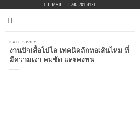
Skip
E-MAIL
090-201-9121
to
content
0-ALL
,
5-POLO
งานปักเสื้อโปโล เทคนิคถักทอเส้นไหม ที่
มีความเงา คมชัด และคงทน