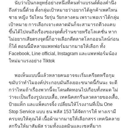
นับว่าเป็นกลยุทธ์อย่างหนึ่งที่คนทำแบรนด์ต้องคำนึง
ถึงส่วนนี้ด้วย ตั้งกลุ่มเป้าหมายว่าอยากได้ลูกค้าเพศไหน
ชาย หญิง วัยไหน วัยรุ่น วัยกลางคน เพราะพอเราได้กลุ่ม
เป้าหมาย การเลือกเจาะตลาดมันก็จะสามารถตีวงแคบ
ขึ้นได้ไปจนถึงเรื่องของจุดตั้งร้านขายหรือโลเคชั่น หาก
ไม่อยากเสียตรงจุดนี้ก็อาจเลือกตีตลาดโลกออนไลน์ก่อน
ก็ได้ ตอนนี้มีหลายแพทฟอร์มมากมายให้เลือก ทั้ง
Facebook, Line official, Instagram และแพทฟอร์มน้อง
ใหม่มาแรงอย่าง Tiktok
→
พอเห็นแบบนี้แล้วหลายคนอาจจะเริ่มเครียดหรือกุม
CONTACT US
ขมับว่าทำไมองค์ประกอบมันถึงเยอะขนาดนี้กันนะ จะดี
กว่าไหมถ้าเรื่องพวกนี้จะโดนตัดทอนไปเกือบทั้งหมด ไม่
ว่าจะเป็นเรื่องรูปแบบเสื้อ, เทคนิคสกรีนลวดลายของเสื้อ,
ป้ายแท็ก และแพ็คเกจจิ้ง เปลี่ยนให้โรงงานที่เป็น One
Stop Service แบบ ธน พลัส 153 ได้จัดการให้ ทางเรามี
ครบจบให้คุณได้ เนื้อผ้ามากมายให้เลือกสรร เทคนิคลาย
สกรีนให้มาสัมผัส รวมทั้งแอดมินและเซลที่มาก