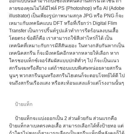
ออกแบบนั้นสามารถบ่งชี้ถึงเทคนิคงานสกรีนได้ เช่น ถ้า
ลายของคุณไม่ได้มีไฟล์ PS (Photoshop) หรือ AI (Adobe
illustrator) เป็นเพียงรูปภาพนามสกุล JPG หรือ PNG ก็จะ
เหมาะกับเทคนิคแบบ DFT หรือที่เรียกว่า Digital Flim
Transfer เป็นการปริ้นท์รูปแล้วทำการรีดร้อนลงบนเสื้อ
โดยตรง ข้อดีก็คือ เราสามารถใช้สีเท่าไหร่ก็ได้ เป็น
เทคนิคที่เหมาะกับการมีสีสันเยอะ ในทางกลับกันหากเป็น
เทคนิคสกรีน ก็จะมีเทคนิคอีกหลากหลายให้เลือก หาก
ใครชอบเท็กซ์เจอร์สัมผัสแบบปกติทั่วๆ ไป ก็จะเป็นแนว
สกรีนจมหรือสียาง แต่ถ้าชอบแบบพิเศษหน่อยลายสกรีน
นูนๆ พวกสกรีนนูนหรือสกรีนไฮเดนก็จะตอบโจทย์ได้ดี ไป
จนถึงสกรีนเรืองแสง หรือสะท้อนแสงแล้วแต่โรงงานนั้นๆ
ป้ายแท็ก
ป้ายแท็กจะแบ่งออกเป็น 2 ส่วนด้วยกัน ส่วนแรกคือ
ป้ายแท็กลาเบลตรงคอเสื้อ สามารถเลือกได้ทั้งป้ายทอ แต่
ถ้าใครไม่ชอบก็สามารถเลือกเป็นสกรีนแท็กที่หลังคอก็ได้