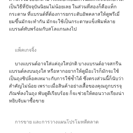
เป็นวิธีที่ปัจจุบันนิยมไม่น้อยเลย ในส่วนที่สองก็คือแท็ก
กระดาษ ที่แบรนด์ที่ต้องการยกระดับอัพคลาสให้ดูพรีเมี่
ยมขึ้นมักจะทำกัน มักจะใช้เป็นกระดาษแข็งพิมพ์ลาย
แบรนด์ทับพร้อมกับสโลแกนลงไป
แพ็คเกจจิ้ง
บางแบรนด์อาจใส่แค่ถุงใสปกติ บางแบรนด์อาจสกรีน
แบรนด์ลงบนถุงใส หรือหากอยากให้ดูมีอะไรก็มักจะใช้
เป็นถุงซิปล็อคเหมาะกับการใช้ซ้ำได้ ซึ่งตรงส่วนนี้ก็นับว่า
สำคัญไม่น้อย เพราะเมื่อสินค้าอย่างเสื้อของคุณถูกบรรจุ
ภัณฑ์ลงในถุง พับดูดีเรียบร้อย ก็จะช่วยให้ตอนวางเรียงน่า
หยิบจับมาซื้อขาย
การขาย และการวางแผนโปรโมทตีตลาด