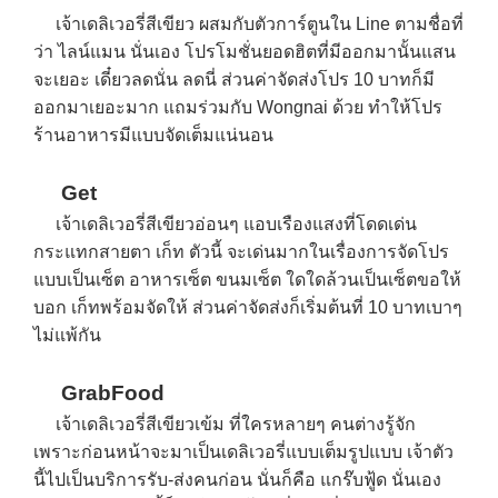
เจ้าเดลิเวอรี่สีเขียว ผสมกับตัวการ์ตูนใน Line ตามชื่อที่
ว่า ไลน์แมน นั่นเอง โปรโมชั่นยอดฮิตที่มีออกมานั้นแสน
จะเยอะ เดี๋ยวลดนั่น ลดนี่ ส่วนค่าจัดส่งโปร 10 บาทก็มี
ออกมาเยอะมาก แถมร่วมกับ Wongnai ด้วย ทำให้โปร
ร้านอาหารมีแบบจัดเต็มแน่นอน
Get
เจ้าเดลิเวอรี่สีเขียวอ่อนๆ แอบเรืองแสงที่โดดเด่น
กระแทกสายตา เก็ท ตัวนี้ จะเด่นมากในเรื่องการจัดโปร
แบบเป็นเซ็ต อาหารเซ็ต ขนมเซ็ต ใดใดล้วนเป็นเซ็ตขอให้
บอก เก็ทพร้อมจัดให้ ส่วนค่าจัดส่งก็เริ่มต้นที่ 10 บาทเบาๆ
ไม่แพ้กัน
GrabFood
เจ้าเดลิเวอรี่สีเขียวเข้ม ที่ใครหลายๆ คนต่างรู้จัก
เพราะก่อนหน้าจะมาเป็นเดลิเวอรี่แบบเต็มรูปแบบ เจ้าตัว
นี้ไปเป็นบริการรับ-ส่งคนก่อน นั่นก็คือ แกร๊บฟู้ด นั่นเอง