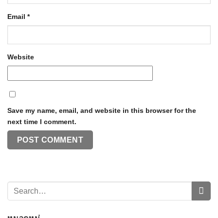
Email
*
Website
Save my name, email, and website in this browser for the
next time I comment.