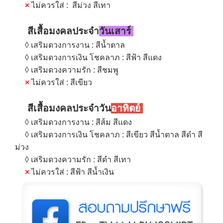
×
ไม่ควรใส่ : สีม่วง สีเทา
สีเสื้อมงคลประจำ
วันเสาร์
◊ เสริมดวงการงาน : สีน้ำตาล
◊ เสริมดวงการเงิน โชคลาภ : สีฟ้า สีแดง
◊ เสริมดวงความรัก : สีชมพู
×
ไม่ควรใส่ : สีเขียว
สีเสื้อมงคลประจำวัน
อาทิตย์
◊ เสริมดวงการงาน : สีส้ม สีแดง
◊ เสริมดวงการเงิน โชคลาภ : สีเขียว สีน้ำตาล สีดำ สี
ม่วง
◊ เสริมดวงความรัก : สีดำ สีเทา
×
ไม่ควรใส่ : สีฟ้า สีน้ำเงิน