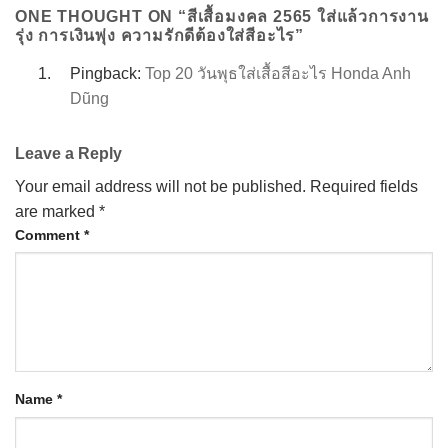
ONE THOUGHT ON “
สีเสื้อมงคล 2565 ใส่แล้วการงาน
รุ่ง การเงินพุ่ง ความรักดีต้องใส่สีอะไร
”
Pingback:
Top 20 วันพุธใส่เสื้อสีอะไร Honda Anh
Dũng
Leave a Reply
Your email address will not be published.
Required fields
are marked
*
Comment
*
Name
*