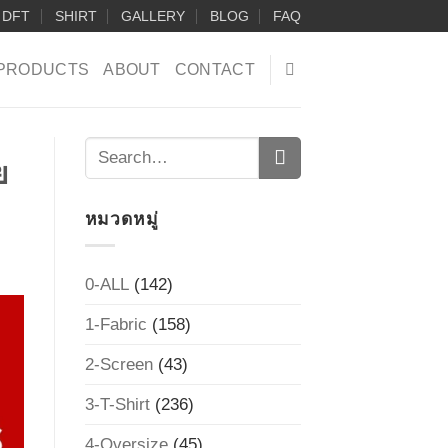
DFT
SHIRT
GALLERY
BLOG
FAQ
PRODUCTS
ABOUT
CONTACT
ย
หมวดหมู่
0-ALL
(142)
1-Fabric
(158)
2-Screen
(43)
3-T-Shirt
(236)
4-Oversize
(45)