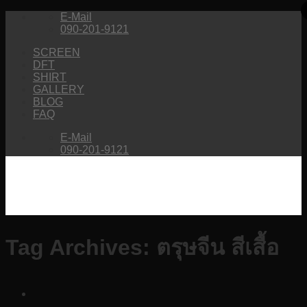
Skip
E-Mail
to
090-201-9121
content
SCREEN
DFT
SHIRT
GALLERY
BLOG
FAQ
E-Mail
090-201-9121
Tag Archives:
ตรุษจีน สีเสื้อ