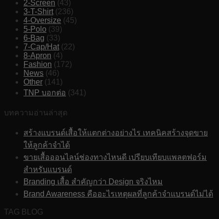
2-Screen
(43)
3-T-Shirt
(236)
4-Oversize
(45)
5-Polo
(39)
6-Bag
(33)
7-Cap/Hat
(22)
8-Apron
(4)
Fashion
(172)
News
(46)
Other
(141)
TNP บอกต่อ
(341)
บทความอ่านล่าสุด
สร้างแบรนด์เสื้อให้แตกต่างอย่างไร เทคนิคสร้างจุดขาย
ให้ลูกค้าจำได้
ขายเสื้อออนไลน์ช่องทางไหนดี เปรียบเทียบแพลตฟอร์ม
สำหรับแบรนด์
Branding เสื้อ สำคัญกว่า Design จริงไหม
Brand Awareness คืออะไรเหตุผลที่ลูกค้าจำแบรนด์ไม่ได้
TAG BLOG