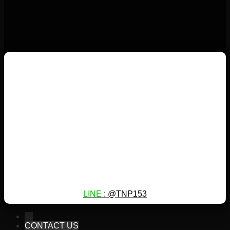
LINE
: @TNP153
→
CONTACT US