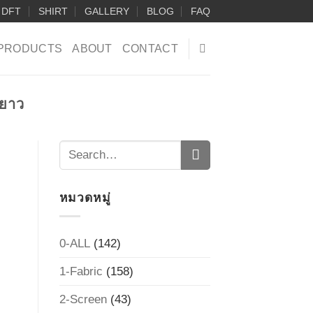
DFT
SHIRT
GALLERY
BLOG
FAQ
PRODUCTS
ABOUT
CONTACT
นยาว
หมวดหมู่
0-ALL
(142)
1-Fabric
(158)
2-Screen
(43)