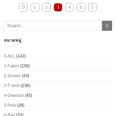
1
2
3
4
5
หมวดหมู่
0-ALL
(142)
1-Fabric
(158)
2-Screen
(43)
3-T-Shirt
(236)
4-Oversize
(45)
5-Polo
(39)
6-Bag
(33)