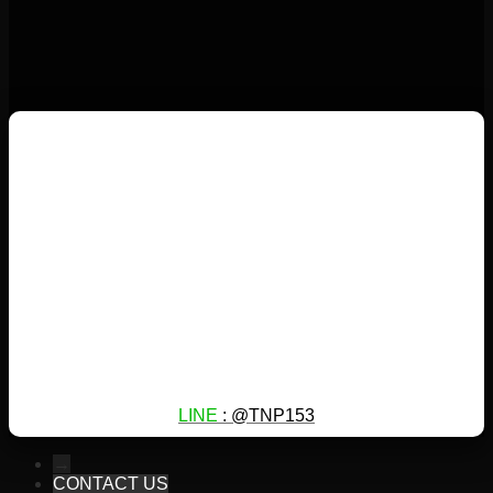
LINE
: @TNP153
→
CONTACT US