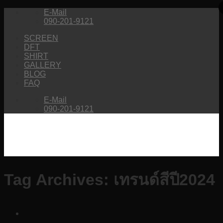
Skip
E-Mail
to
090-201-9121
content
SCREEN
DFT
SHIRT
GALLERY
BLOG
FAQ
E-Mail
090-201-9121
Tag Archives:
เทรนด์สีปี2024