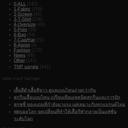
0-ALL
(142)
1-Fabric
(158)
2-Screen
(43)
3-T-Shirt
(236)
4-Oversize
(45)
5-Polo
(39)
6-Bag
(33)
7-Cap/Hat
(22)
8-Apron
(4)
Fashion
(172)
News
(46)
Other
(141)
TNP บอกต่อ
(341)
บทความอ่านล่าสุด
เสื้อสีดำเสื้อสีขาว ดูแลแบบไหนง่ายกว่ากัน
สกรีนเสื้อแบบไหน เปรียบเทียบเทคนิคสกรีนและการปัก
สกุชชี่ ของแถมที่กำลังมาแรง แต่เหมาะกับทุกแบรนด์ไหม
ฟุตบอลโลก จุดเปลี่ยนที่ทำให้เสื้อกีฬากลายเป็นแฟชั่น
ระดับโลก