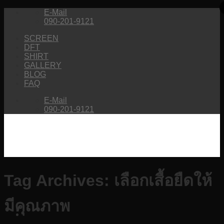
Skip
E-Mail
to
090-201-9121
content
SCREEN
DFT
SHIRT
GALLERY
BLOG
FAQ
E-Mail
090-201-9121
Tag Archives:
เลือกเสื้อยืดให้
มีคุณภาพ