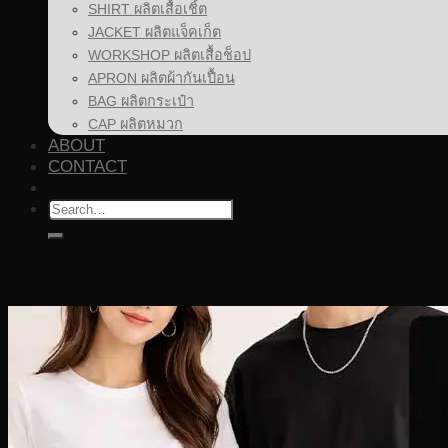
SHIRT ผลิตเสื้อเชิ้ต
JACKET ผลิตแจ็คเก็ต
WORKSHOP ผลิตเสื้อช็อป
APRON ผลิตผ้ากันเปื้อน
BAG ผลิตกระเป๋า
CAP ผลิตหมวก
ABOUT
CONTACT